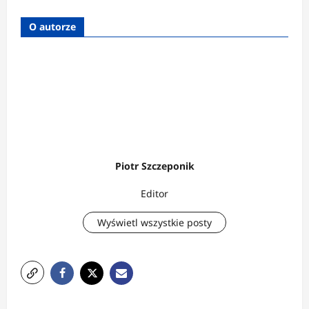
O autorze
Piotr Szczeponik
Editor
Wyświetl wszystkie posty
Z