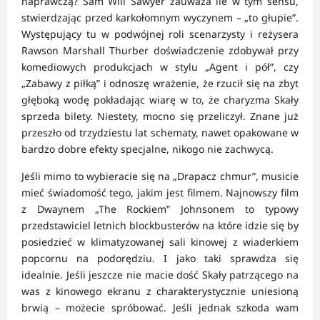
naprawczą? Sam Will Sawyer zauważa ile w tym sensu,
stwierdzając przed karkołomnym wyczynem – „to głupie”.
Występujący tu w podwójnej roli scenarzysty i reżysera
Rawson Marshall Thurber doświadczenie zdobywał przy
komediowych produkcjach w stylu „Agent i pół”, czy
„Zabawy z piłką” i odnoszę wrażenie, że rzucił się na zbyt
głęboką wodę pokładając wiarę w to, że charyzma Skały
sprzeda bilety. Niestety, mocno się przeliczył. Znane już
przeszło od trzydziestu lat schematy, nawet opakowane w
bardzo dobre efekty specjalne, nikogo nie zachwycą.
Jeśli mimo to wybieracie się na „Drapacz chmur”, musicie
mieć świadomość tego, jakim jest filmem. Najnowszy film
z Dwaynem „The Rockiem” Johnsonem to typowy
przedstawiciel letnich blockbusterów na które idzie się by
posiedzieć w klimatyzowanej sali kinowej z wiaderkiem
popcornu na podorędziu. I jako taki sprawdza się
idealnie. Jeśli jeszcze nie macie dość Skały patrzącego na
was z kinowego ekranu z charakterystycznie uniesioną
brwią – możecie spróbować. Jeśli jednak szkoda wam