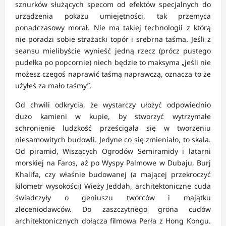
sznurków służących specom od efektów specjalnych do
urządzenia pokazu umiejętności, tak przemyca
ponadczasowy morał. Nie ma takiej technologii z którą
nie poradzi sobie strażacki topór i srebrna taśma. Jeśli z
seansu mielibyście wynieść jedną rzecz (prócz pustego
pudełka po popcornie) niech będzie to maksyma „jeśli nie
możesz czegoś naprawić taśmą naprawczą, oznacza to że
użyłeś za mało taśmy”.
Od chwili odkrycia, że wystarczy ułożyć odpowiednio
dużo kamieni w kupie, by stworzyć wytrzymałe
schronienie ludzkość prześcigała się w tworzeniu
niesamowitych budowli. Jedyne co się zmieniało, to skala.
Od piramid, Wiszących Ogrodów Semiramidy i latarni
morskiej na Faros, aż po Wyspy Palmowe w Dubaju, Burj
Khalifa, czy właśnie budowanej (a mającej przekroczyć
kilometr wysokości) Wieży Jeddah, architektoniczne cuda
świadczyły o geniuszu twórców i majątku
zleceniodawców. Do zaszczytnego grona cudów
architektonicznych dołącza filmowa Perła z Hong Kongu.