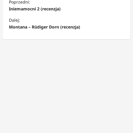
Poprzedni:
o
Iniemamocni 2 (recenzja)
b
Dalej:
a
Montana – Rüdiger Dorn (recenzja)
c
z
w
p
i
s
y