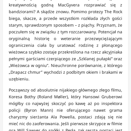
kreatywnością godną MacGyvera rozprawiać się z
bandziorami? A skądże znowu. Pomimo protezy The Rock
biega, skacze, a przede wszystkim rozkłada złych gości
starym, sprawdzonym sposobem – z piąchy. Przyznam, że
poczułem się w związku z tym rozczarowany. Potencjał na
oryginalną historię o weteranie przezwyciężającym
ograniczenia ciała by uratować rodzinę z płonącego
wieżowca szybko zostaje przekreślona na rzecz akcyjniaka
pełnymi garściami czerpiącego ze „Szklanej pułapki” oraz
„Wieżowca w ogniu”. Nieuchronne porównanie, z którego
„Drapacz chmur” wychodzi z podbitym okiem i brakami w
uzębieniu.
Począwszy od absolutnie nijakiego głównego złego filmu,
Koresa Bothy (Roland Møller), który Hansowi Gruberowi
mógłby co najwyżej skoczyć po kawę aż po inspektora
policji (Byron Mann) nie oferującego nawet grama
charyzmy sierżanta Ala Powella, postaci zdają się nie
mieć nic do zaoferowania. Jeśli pierwsze skrzypce w filmie
gra Will Sawyer do spółki z Perłą, tak reszta postaci jest