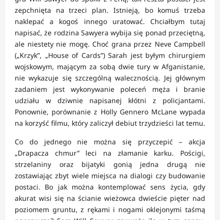
zepchnięta na trzeci plan. Istnieją, bo komuś trzeba
naklepać a kogoś innego uratować. Chciałbym tutaj
napisać, że rodzina Sawyera wybija się ponad przeciętną,
ale niestety nie mogę. Choć grana przez Neve Campbell
(„Krzyk”, „House of Cards”) Sarah jest byłym chirurgiem
wojskowym, mającym za sobą dwie tury w Afganistanie,
nie wykazuje się szczególną walecznością. Jej głównym
zadaniem jest wykonywanie poleceń męża i branie
udziału w dziwnie napisanej kłótni z policjantami.
Ponownie, porównanie z Holly Gennero McLane wypada
na korzyść filmu, który zaliczył debiut trzydzieści lat temu.
Co do jednego nie można się przyczepić – akcja
„Drapacza chmur” leci na złamanie karku. Pościgi,
strzelaniny oraz bijatyki gonią jedna drugą nie
zostawiając zbyt wiele miejsca na dialogi czy budowanie
postaci. Bo jak można kontemplować sens życia, gdy
akurat wisi się na ścianie wieżowca dwieście pięter nad
poziomem gruntu, z rękami i nogami oklejonymi taśmą