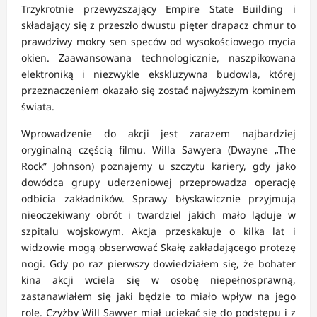
Trzykrotnie przewyższający Empire State Building i
składający się z przeszło dwustu pięter drapacz chmur to
prawdziwy mokry sen speców od wysokościowego mycia
okien. Zaawansowana technologicznie, naszpikowana
elektroniką i niezwykle ekskluzywna budowla, której
przeznaczeniem okazało się zostać najwyższym kominem
świata.
Wprowadzenie do akcji jest zarazem najbardziej
oryginalną częścią filmu. Willa Sawyera (Dwayne „The
Rock” Johnson) poznajemy u szczytu kariery, gdy jako
dowódca grupy uderzeniowej przeprowadza operację
odbicia zakładników. Sprawy błyskawicznie przyjmują
nieoczekiwany obrót i twardziel jakich mało ląduje w
szpitalu wojskowym. Akcja przeskakuje o kilka lat i
widzowie mogą obserwować Skałę zakładającego protezę
nogi. Gdy po raz pierwszy dowiedziałem się, że bohater
kina akcji wciela się w osobę niepełnosprawną,
zastanawiałem się jaki będzie to miało wpływ na jego
rolę. Czyżby Will Sawyer miał uciekać się do podstępu i z