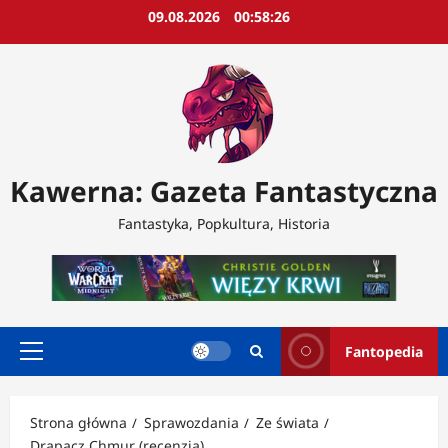
Przejdź
09.08.2026
00:58:28
do
treści
Kawerna: Gazeta Fantastyczna
Fantastyka, Popkultura, Historia
Fantopedia
Menu
główne
Strona główna
Sprawozdania
Ze świata
Drapacz Chmur (recenzja)