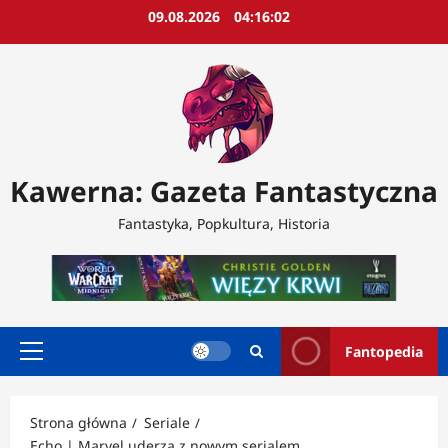
Przejdź
09.08.2026
04:16:04
do
treści
Kawerna: Gazeta Fantastyczna
Fantastyka, Popkultura, Historia
Fantopedia
Menu
główne
Strona główna
Seriale
Echo | Marvel uderza z nowym serialem