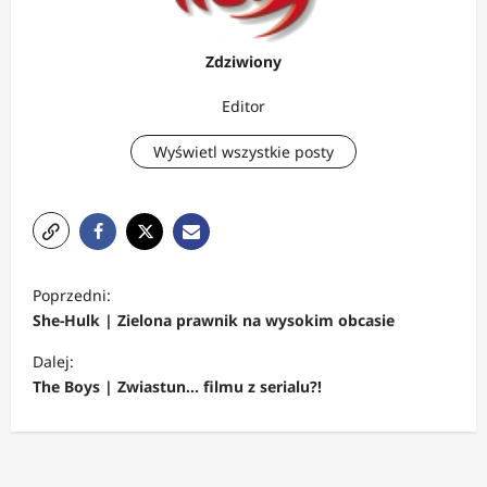
Zdziwiony
Editor
Wyświetl wszystkie posty
Z
Poprzedni:
o
She-Hulk | Zielona prawnik na wysokim obcasie
b
Dalej:
a
The Boys | Zwiastun… filmu z serialu?!
c
z
w