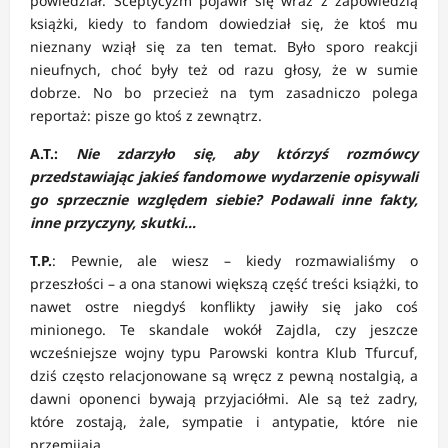
powiedział. Sceptycyzm pojawił się wraz z zapowiedzią
książki, kiedy to fandom dowiedział się, że ktoś mu
nieznany wziął się za ten temat. Było sporo reakcji
nieufnych, choć były też od razu głosy, że w sumie
dobrze. No bo przecież na tym zasadniczo polega
reportaż: pisze go ktoś z zewnątrz.
A.T.:
Nie zdarzyło się, aby którzyś rozmówcy
przedstawiając jakieś fandomowe wydarzenie opisywali
go sprzecznie względem siebie? Podawali inne fakty,
inne przyczyny, skutki…
T.P.
: Pewnie, ale wiesz – kiedy rozmawialiśmy o
przeszłości – a ona stanowi większą część treści książki, to
nawet ostre niegdyś konflikty jawiły się jako coś
minionego. Te skandale wokół Zajdla, czy jeszcze
wcześniejsze wojny typu Parowski kontra Klub Tfurcuf,
dziś często relacjonowane są wręcz z pewną nostalgią, a
dawni oponenci bywają przyjaciółmi. Ale są też zadry,
które zostają, żale, sympatie i antypatie, które nie
przemijają.