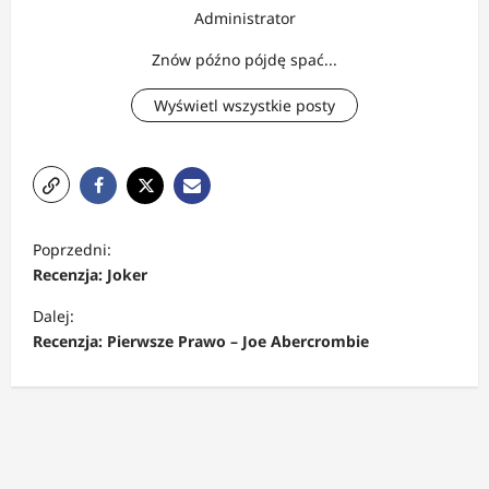
Administrator
Znów późno pójdę spać...
Wyświetl wszystkie posty
Z
Poprzedni:
o
Recenzja: Joker
b
Dalej:
a
Recenzja: Pierwsze Prawo – Joe Abercrombie
c
z
w
p