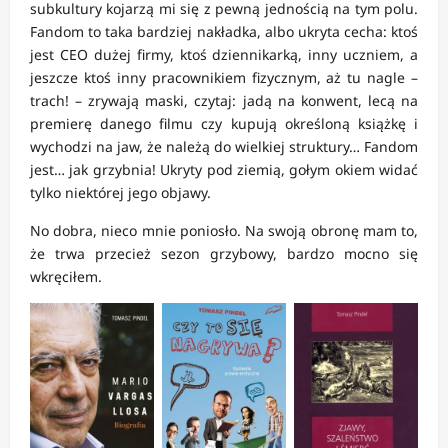
subkultury kojarzą mi się z pewną jednością na tym polu.
Fandom to taka bardziej nakładka, albo ukryta cecha: ktoś
jest CEO dużej firmy, ktoś dziennikarką, inny uczniem, a
jeszcze ktoś inny pracownikiem fizycznym, aż tu nagle –
trach! – zrywają maski, czytaj: jadą na konwent, lecą na
premierę danego filmu czy kupują określoną książkę i
wychodzi na jaw, że należą do wielkiej struktury… Fandom
jest… jak grzybnia! Ukryty pod ziemią, gołym okiem widać
tylko niektórej jego objawy.
No dobra, nieco mnie poniosło. Na swoją obronę mam to,
że trwa przecież sezon grzybowy, bardzo mocno się
wkręciłem.