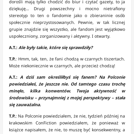
dorośli mają tylko chodzić do biur i czytać gazety, to ja
dziękuję… Drugi powszechny i mocno nietrafiony
stereotyp to ten o fandomie jako o zbieraninie osób
społecznie nieprzystosowanych. Pewnie, w tak licznej
grupie znajdzie się wszystko, ale fandom jest wyjątkowo
uspołeczniony, zorganizowany i aktywny. I otwarty.
A.T.:
Ale były takie, które się sprawdziły?
T.P.
: Hmm, tak, ten, że fani chodzą w czarnych tiszertach.
Może niekoniecznie w czarnych, ale przecież chodzą!
A.T.:
A dziś sam określiłbyś się fanem? Na Polconie
powiedziałeś, że jeszcze nie. Od tamtego czasu trochę
minęło, kilka konwentów. Twoja aktywność w
środowisku – przynajmniej z mojej perspektywy – stała
się zauważalna.
T.P.
: Na Polconie powiedziałem, że nie, tydzień później na
krakowskim ConFiction powiedziałem, że ponieważ w
książce napisałem, że nie, to muszę być konsekwentny, a