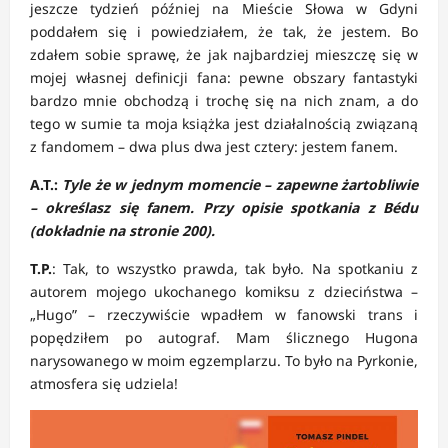
jeszcze tydzień później na Mieście Słowa w Gdyni
poddałem się i powiedziałem, że tak, że jestem. Bo
zdałem sobie sprawę, że jak najbardziej mieszczę się w
mojej własnej definicji fana: pewne obszary fantastyki
bardzo mnie obchodzą i trochę się na nich znam, a do
tego w sumie ta moja książka jest działalnością związaną
z fandomem – dwa plus dwa jest cztery: jestem fanem.
A.T.:
Tyle że w jednym momencie – zapewne żartobliwie
– określasz się fanem. Przy opisie spotkania z Bédu
(dokładnie na stronie 200).
T.P.
: Tak, to wszystko prawda, tak było. Na spotkaniu z
autorem mojego ukochanego komiksu z dzieciństwa –
„Hugo” – rzeczywiście wpadłem w fanowski trans i
popędziłem po autograf. Mam ślicznego Hugona
narysowanego w moim egzemplarzu. To było na Pyrkonie,
atmosfera się udziela!