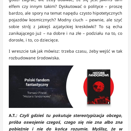
elfem czy innym takim? Dyskutować o polityce – proszę
bardzo, ale spory na temat napędu czysto hipotetycznych
pojazdów kosmicznych? Modny ciuch – pewnie, ale szyć
sobie strój z jakiejś azjatyckiej kreskówki? To są echa
zanikającego już – na dobre i na złe – podziału na to, co
dorosłe, i to, co dziecięce.
I wreszcie tak jak mówisz: trzeba czasu, żeby wejść w tak
rozbudowane środowiska.
A.T.
: Czyli gdzieś tu pokutuje stereotypizacja obcego,
próba oswojenie czegoś, czego się nie zna albo zna
pobieżnie i nie do końca rozumie. Myślisz, że w