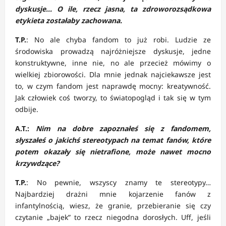
dyskusje… O ile, rzecz jasna, ta zdroworozsądkowa
etykieta zostałaby zachowana.
T.P.
: No ale chyba fandom to już robi. Ludzie ze
środowiska prowadzą najróżniejsze dyskusje, jedne
konstruktywne, inne nie, no ale przecież mówimy o
wielkiej zbiorowości. Dla mnie jednak najciekawsze jest
to, w czym fandom jest naprawdę mocny: kreatywność.
Jak człowiek coś tworzy, to światopogląd i tak się w tym
odbije.
A.T.:
Nim na dobre zapoznałeś się z fandomem,
słyszałeś o jakichś stereotypach na temat fanów, które
potem okazały się nietrafione, może nawet mocno
krzywdzące?
T.P.
: No pewnie, wszyscy znamy te stereotypy…
Najbardziej drażni mnie kojarzenie fanów z
infantylnością, wiesz, że granie, przebieranie się czy
czytanie „bajek” to rzecz niegodna dorosłych. Uff, jeśli