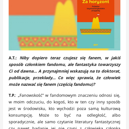
A.T.:
Niby dopiero teraz czujesz się fanem, w jakiś
sposób członkiem fandomu, ale fantastyka towarzyszy
Ci od dawna… A przynajmniej wskazują na to doktorat,
publikacje, przekłady… Co więc sprawia, że człowiek
może nazwać się fanem (częścią fandomu)?
T.P.
: „Fanowskość” w fandomowym znaczeniu odnosi się,
w moim odczuciu, do kogoś, kto w ten czy inny sposób
jest w środowisku, kto wychodzi poza samą kulturową
konsumpcję. Może to być na odległość, albo
sporadycznie, ale samo czytanie literatury fantastycznej
czy nawet badanie jej nie czyni z człowieka członka