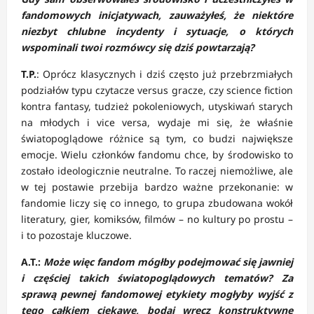
fandomowych inicjatywach, zauważyłeś, że niektóre
niezbyt chlubne incydenty i sytuacje, o których
wspominali twoi rozmówcy się dziś powtarzają?
T.P.
: Oprócz klasycznych i dziś często już przebrzmiałych
podziałów typu czytacze versus gracze, czy science fiction
kontra fantasy, tudzież pokoleniowych, utyskiwań starych
na młodych i vice versa, wydaje mi się, że właśnie
światopoglądowe różnice są tym, co budzi największe
emocje. Wielu członków fandomu chce, by środowisko to
zostało ideologicznie neutralne. To raczej niemożliwe, ale
w tej postawie przebija bardzo ważne przekonanie: w
fandomie liczy się co innego, to grupa zbudowana wokół
literatury, gier, komiksów, filmów – no kultury po prostu –
i to pozostaje kluczowe.
A.T.:
Może więc fandom mógłby podejmować się jawniej
i częściej takich światopoglądowych tematów? Za
sprawą pewnej fandomowej etykiety mogłyby wyjść z
tego całkiem ciekawe, bodaj wręcz konstruktywne