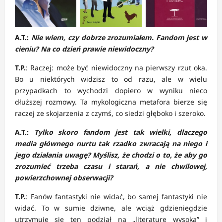
A.T.:
Nie wiem, czy dobrze zrozumiałem. Fandom jest w
cieniu? Na co dzień prawie niewidoczny?
T.P.
: Raczej: może być niewidoczny na pierwszy rzut oka.
Bo u niektórych widzisz to od razu, ale w wielu
przypadkach to wychodzi dopiero w wyniku nieco
dłuższej rozmowy. Ta mykologiczna metafora bierze się
raczej ze skojarzenia z czymś, co siedzi głęboko i szeroko.
A.T.:
Tylko skoro fandom jest tak wielki, dlaczego
media głównego nurtu tak rzadko zwracają na niego i
jego działania uwagę? Myślisz, że chodzi o to, że aby go
zrozumieć trzeba czasu i starań, a nie chwilowej,
powierzchownej obserwacji?
T.P.
: Fanów fantastyki nie widać, bo samej fantastyki nie
widać. To w sumie dziwne, ale wciąż gdzieniegdzie
utrzymuje się ten podział na „literaturę wysoką” i