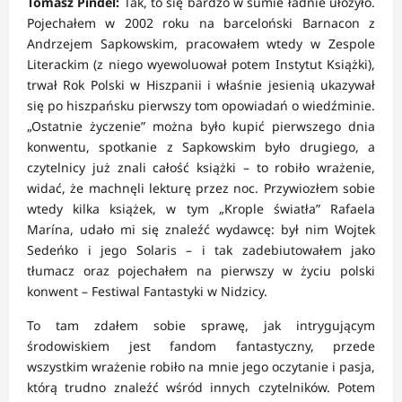
Tomasz Pindel:
Tak, to się bardzo w sumie ładnie ułożyło.
Pojechałem w 2002 roku na barceloński Barnacon z
Andrzejem Sapkowskim, pracowałem wtedy w Zespole
Literackim (z niego wyewoluował potem Instytut Książki),
trwał Rok Polski w Hiszpanii i właśnie jesienią ukazywał
się po hiszpańsku pierwszy tom opowiadań o wiedźminie.
„Ostatnie życzenie” można było kupić pierwszego dnia
konwentu, spotkanie z Sapkowskim było drugiego, a
czytelnicy już znali całość książki – to robiło wrażenie,
widać, że machnęli lekturę przez noc. Przywiozłem sobie
wtedy kilka książek, w tym „Krople światła” Rafaela
Marína, udało mi się znaleźć wydawcę: był nim Wojtek
Sedeńko i jego Solaris – i tak zadebiutowałem jako
tłumacz oraz pojechałem na pierwszy w życiu polski
konwent – Festiwal Fantastyki w Nidzicy.
To tam zdałem sobie sprawę, jak intrygującym
środowiskiem jest fandom fantastyczny, przede
wszystkim wrażenie robiło na mnie jego oczytanie i pasja,
którą trudno znaleźć wśród innych czytelników. Potem