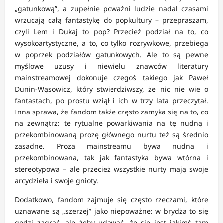
„gatunkową”, a zupełnie poważni ludzie nadal czasami
wrzucają całą fantastykę do popkultury – przepraszam,
czyli Lem i Dukaj to pop? Przecież podział na to, co
wysokoartystyczne, a to, co tylko rozrywkowe, przebiega
w poprzek podziałów gatunkowych. Ale to są pewne
myślowe uzusy i niewielu znawców literatury
mainstreamowej dokonuje czegoś takiego jak Paweł
Dunin-Wąsowicz, który stwierdziwszy, że nic nie wie o
fantastach, po prostu wziął i ich w trzy lata przeczytał.
Inna sprawa, że fandom także często zamyka się na to, co
na zewnątrz: te rytualne powarkiwania na tę nudną i
przekombinowaną prozę głównego nurtu też są średnio
zasadne. Proza mainstreamu bywa nudna i
przekombinowana, tak jak fantastyka bywa wtórna i
stereotypowa – ale przecież wszystkie nurty mają swoje
arcydzieła i swoje gnioty.
Dodatkowo, fandom zajmuje się często rzeczami, które
uznawane są „szerzej” jako niepoważne: w brydża to się
godzi zagrać, ale żeby udawać, że się jest jakimś tam