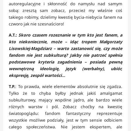
autoregulacyjne i skłonność do namysłu nad samym
sobą: zresztą sam zobacz, przecież my właśnie coś
takiego robimy, dzielimy kwestię bycia-niebycia fanem na
czworo jak nie szesnaścioro!
A.T.:
Skoro czasem rozeznanie w tym kto jest fanem, a
kto niekoniecznie, może – idąc tropem Małgorzaty
Lisowskiej-Magdziarz – warto zastanowić się, czy może
fandom nie jest subkulturą? Jakby nie patrzeć spełnia
podstawowe kryteria zagadnienia – posiada pewną
wewnętrzną ideologię, język (werbalny), ubiór,
ekspresję, zespół wartości…
T.P.
: To prawda, wiele elementów absolutnie się zgadza.
Tylko że to chyba byłby jednak jakiś amalgamat
subkulturowy, mający wspólne jądro, ale bardzo wiele
różnych warstw i pól. Zobacz choćby na kwestię
światopoglądu: fandom fantastyczny reprezentuje
wszystkie możliwe podziały, jest w tym sensie odbiciem
całego społeczeństwa. Nie jestem ekspertem, ale