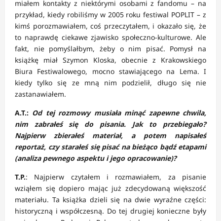
miałem kontakty z niektórymi osobami z fandomu – na
przykład, kiedy robiliśmy w 2005 roku festiwal POPLIT – z
kimś porozmawiałem, coś przeczytałem, i okazało się, że
to naprawdę ciekawe zjawisko społeczno-kulturowe. Ale
fakt, nie pomyślałbym, żeby o nim pisać. Pomysł na
książkę miał Szymon Kloska, obecnie z Krakowskiego
Biura Festiwalowego, mocno stawiającego na Lema. I
kiedy tylko się ze mną nim podzielił, długo się nie
zastanawiałem.
A.T.:
Od tej rozmowy musiała minąć zapewne chwila,
nim zabrałeś się do pisania. Jak to przebiegało?
Najpierw zbierałeś materiał, a potem napisałeś
reportaż, czy starałeś się pisać na bieżąco bądź etapami
(analiza pewnego aspektu i jego opracowanie)?
T.P.
: Najpierw czytałem i rozmawiałem, za pisanie
wziąłem się dopiero mając już zdecydowaną większość
materiału. Ta książka dzieli się na dwie wyraźne części:
historyczną i współczesną. Do tej drugiej konieczne były