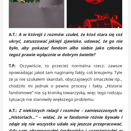
A.T.:
A w którejś z rozmów czułeś, że ktoś stara się coś
ukryć, zatuszować jakiejś zjawisko, udawać, że go nie
było, aby pokazać fandom albo siebie jako członka
tegoż prawie wyłącznie w dobrym świetle?
T.P.
: Oczywiście, to przecież normalna rzecz: zawsze
opowiadając jakoś tam naginamy fakty, coś kreujemy. Tyle
że ja nie szukałem skandali, obyczajowych smaczków itp.,
chodziło mi jednak o pewne procesy i fakty. „Historie
fandomowe” nie są kroniką towarzyską, więc tego rodzaju
sytuacje nie stanowiły większego problemu.
A.T.:
Z niektórych relacji i rozmów – zamieszczonych w
„Historiach…” – widać, że w fandomie różnie bywało i
zdaje się nie wszystko udało się jeszcze przepracować.
Gdy sam obserwowałeś środowisko i uczestniczyłeś w