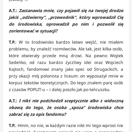
A.T.:
Zastanawia mnie, czy pojawił się na twojej drodze
jakiś „odźwierny”, „przewodnik”, który wprowadził Cię
do środowiska, oprowadził po nim i pozwolił się
zorientować w sytuacji?
T.P.
: W to środowisko bardzo łatwo wejść, nie miałem
problemu, by znaleźć rozmówców. Ale tak, jest kilka osób,
które otwierały przede mną drzwi. Na pewno Wojtek
Sedeńko, od razu bardzo życzliwy idei oraz Wojciech
Kajtoch, fandomowi znany jako spec od Strugackich, a
przy okazji mój polonista z liceum: on wyposażył mnie w
korpus tekstów teoretycznych. Do tego znałem parę osób
z czasów POPLIT-u – i dalej poszło jak po łańcuszku.
A.T.:
I nikt nie podchodził sceptycznie albo z widoczną
obawą do tego, że osoba „spoza” środowiska chce
zabrać się za opis fandomu?
T.P.
: Hmm, no nie, w każdym razie nikt mi tego wprost nie