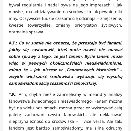
bywał regularnie i nadal bywa na jego imprezach i, jak
mówisz, ma oddziaływanie na środowisko jak pewnie nikt
inny. Oczywiście ludzie czasami się odcinają – zmęczenie,
kwestie towarzyskie, zmiany priorytetów życiowych,
normalna sprawa.
A.T.:
Co w sumie nie oznacza, że przestają być fanami.
Jakby się zastanowić, ktoś może nawet nie zdawać
sobie sprawy z tego, że jest fanem. Bycie fanem może
więc w pewnych okolicznościach nieuświadomione,
mimo że – jak piszesz w „Fanomowych historiach” –
zwykle większość środowiska wykazuje się wysoką
samoświadomością tożsamości fanowskiej.
T.P.
: Ach, chyba nieźle zabrnęliśmy w meandry analizy
fanowstwa świadomego i nieświadomego! Fanem można
być na wielu poziomach, można przecież wykazywać całą
paletę zachowań czysto fanowskich, ale deklarować
nieprzynależność do środowiska – i vice versa. Ale tak,
fandom jest bardzo samoświadomy, ma silne odruchy