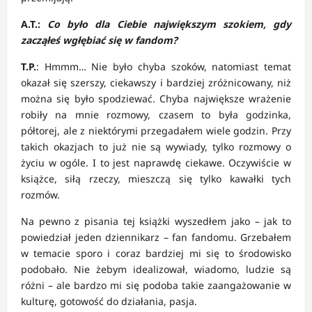
A.T.:
Co było dla Ciebie największym szokiem, gdy
zacząłeś wgłębiać się w fandom?
T.P.
: Hmmm… Nie było chyba szoków, natomiast temat
okazał się szerszy, ciekawszy i bardziej zróżnicowany, niż
można się było spodziewać. Chyba największe wrażenie
robiły na mnie rozmowy, czasem to była godzinka,
półtorej, ale z niektórymi przegadałem wiele godzin. Przy
takich okazjach to już nie są wywiady, tylko rozmowy o
życiu w ogóle. I to jest naprawdę ciekawe. Oczywiście w
książce, siłą rzeczy, mieszczą się tylko kawałki tych
rozmów.
Na pewno z pisania tej książki wyszedłem jako – jak to
powiedział jeden dziennikarz – fan fandomu. Grzebałem
w temacie sporo i coraz bardziej mi się to środowisko
podobało. Nie żebym idealizował, wiadomo, ludzie są
różni – ale bardzo mi się podoba takie zaangażowanie w
kulturę, gotowość do działania, pasja.