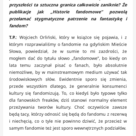
przyszłości ta sztuczna granica całkowicie zaniknie? Że
publikacje jak „Historie fandomowe” pozwolą
przełamać stygmatyczne patrzenie na fantastykę i
fandom?
T.P.
: Wojciech Orliński, który w książce się pojawia, i z
którym rozprawialiśmy o fandomie na gdyńskim Mieście
Słowa, powiedział, że w sumie to mi zazdrości, że
mogłem dać do tytułu słowo „fandomowe”, bo kiedy on
lata temu zaczynał pisać o fanach, było absolutnie
niemożliwe, by w mainstreamowym medium używać tak
środowiskowych słów. Ewidentnie sporo się zmienia,
przede wszystkim dlatego, że generalnie konsumenci
kultury się fandomizują. To, co kiedyś było typowe tylko
dla fanowskich freaków, dziś stanowi normalny element
przeżywania tworów kultury. Choć oczywiście zawsze
będą tacy, którzy odnosić się będą do fandomu z rezerwą
i niechęcią, co o tyle nie powinno dziwić, że przecież w
samym fandomie też jest sporo wewnętrznych podziałów.