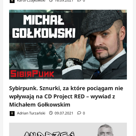
Karol Czajkowski
16.09.2021
0
Sybirpunk. Sznurki, za które pociągam nie
wpływają na CD Project RED – wywiad z
Michałem Gołkowskim
Adrian Turzański
09.07.2021
0