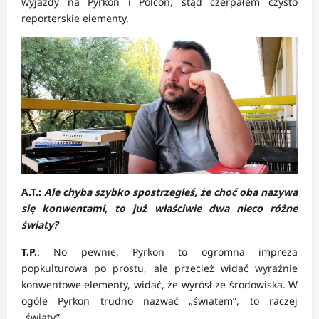
wyjazdy na Pyrkon i Polcon, stąd czerpałem czysto
reporterskie elementy.
A.T.:
Ale chyba szybko spostrzegłeś, że choć oba nazywa
się konwentami, to już właściwie dwa nieco różne
światy?
T.P.
: No pewnie, Pyrkon to ogromna impreza
popkulturowa po prostu, ale przecież widać wyraźnie
konwentowe elementy, widać, że wyrósł ze środowiska. W
ogóle Pyrkon trudno nazwać „światem”, to raczej
„światy”…