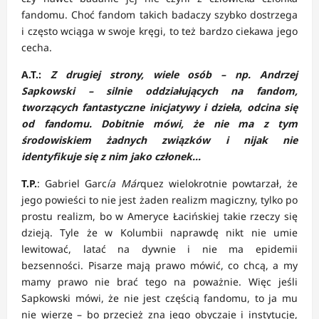
fandomu. Choć fandom takich badaczy szybko dostrzega
i często wciąga w swoje kręgi, to też bardzo ciekawa jego
cecha.
A.T.:
Z drugiej strony, wiele osób – np. Andrzej
Sapkowski – silnie oddziałujących na fandom,
tworzących fantastyczne inicjatywy i dzieła, odcina się
od fandomu. Dobitnie mówi, że nie ma z tym
środowiskiem żadnych związków i nijak nie
identyfikuje się z nim jako członek…
T.P.
: Gabriel Garc
ía Már
quez wielokrotnie powtarzał, że
jego powieści to nie jest żaden realizm magiczny, tylko po
prostu realizm, bo w Ameryce Łacińskiej takie rzeczy się
dzieją. Tyle że w Kolumbii naprawdę nikt nie umie
lewitować, latać na dywnie i nie ma epidemii
bezsenności. Pisarze mają prawo mówić, co chcą, a my
mamy prawo nie brać tego na poważnie. Więc jeśli
Sapkowski mówi, że nie jest częścią fandomu, to ja mu
nie wierzę – bo przecież zna jego obyczaje i instytucje,