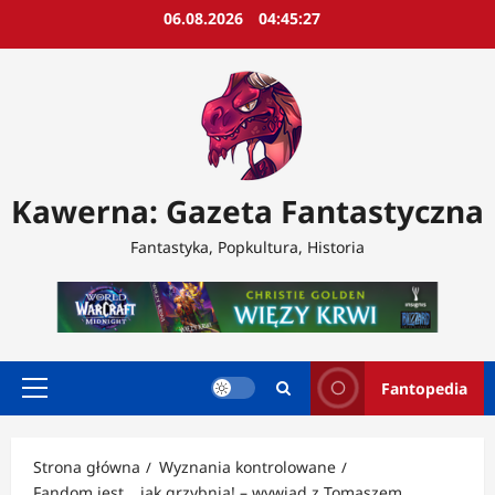
Przejdź
06.08.2026
04:45:29
do
treści
Kawerna: Gazeta Fantastyczna
Fantastyka, Popkultura, Historia
Fantopedia
Menu
główne
Strona główna
Wyznania kontrolowane
Fandom jest… jak grzybnia! – wywiad z Tomaszem