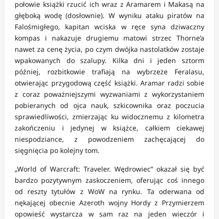
połowie książki rzucić ich wraz z Aramarem i Makasą na
głęboką wodę (dosłownie). W wyniku ataku piratów na
Falośmigłego, kapitan wciska w ręce syna dziwaczny
kompas i nakazuje drugiemu matowi strzec Thorne’a
nawet za cenę życia, po czym dwójka nastolatków zostaje
wpakowanych do szalupy. Kilka dni i jeden sztorm
później, rozbitkowie trafiają na wybrzeże Feralasu,
otwierając przygodową część książki. Aramar radzi sobie
z coraz poważniejszymi wyzwaniami z wykorzystaniem
pobieranych od ojca nauk, szkicownika oraz poczucia
sprawiedliwości, zmierzając ku widocznemu z kilometra
zakończeniu i jedynej w książce, całkiem ciekawej
niespodziance, z powodzeniem zachęcającej do
sięgnięcia po kolejny tom.
„World of Warcraft: Traveler. Wędrowiec” okazał się być
bardzo pozytywnym zaskoczeniem, oferując coś innego
od reszty tytułów z WoW na rynku. Ta oderwana od
nękającej obecnie Azeroth wojny Hordy z Przymierzem
opowieść wystarcza w sam raz na jeden wieczór i