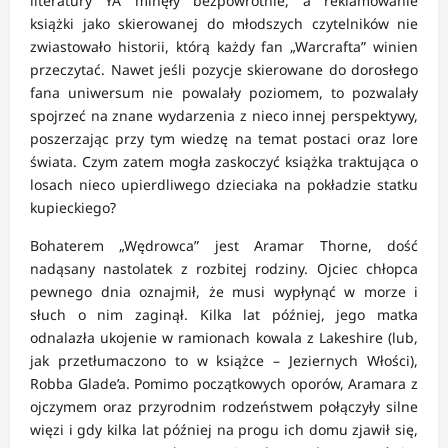
literatury YA minęły bezpowrotnie, a reklamowanie
książki jako skierowanej do młodszych czytelników nie
zwiastowało historii, którą każdy fan „Warcrafta” winien
przeczytać. Nawet jeśli pozycje skierowane do dorosłego
fana uniwersum nie powalały poziomem, to pozwalały
spojrzeć na znane wydarzenia z nieco innej perspektywy,
poszerzając przy tym wiedzę na temat postaci oraz lore
świata. Czym zatem mogła zaskoczyć książka traktująca o
losach nieco upierdliwego dzieciaka na pokładzie statku
kupieckiego?
Bohaterem „Wędrowca” jest Aramar Thorne, dość
nadąsany nastolatek z rozbitej rodziny. Ojciec chłopca
pewnego dnia oznajmił, że musi wypłynąć w morze i
słuch o nim zaginął. Kilka lat później, jego matka
odnalazła ukojenie w ramionach kowala z Lakeshire (lub,
jak przetłumaczono to w książce – Jeziernych Włości),
Robba Glade’a. Pomimo początkowych oporów, Aramara z
ojczymem oraz przyrodnim rodzeństwem połączyły silne
więzi i gdy kilka lat później na progu ich domu zjawił się,