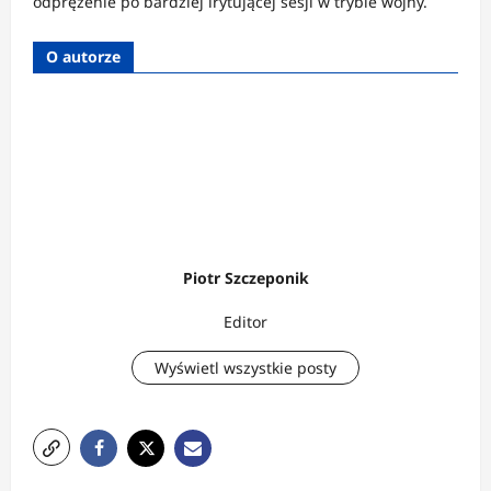
odprężenie po bardziej irytującej sesji w trybie wojny.
O autorze
Piotr Szczeponik
Editor
Wyświetl wszystkie posty