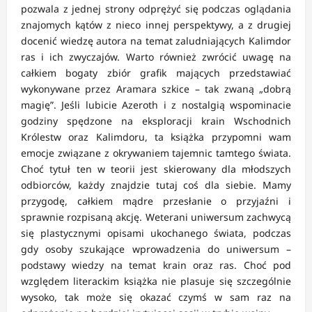
pozwala z jednej strony odprężyć się podczas oglądania
znajomych kątów z nieco innej perspektywy, a z drugiej
docenić wiedzę autora na temat zaludniających Kalimdor
ras i ich zwyczajów. Warto również zwrócić uwagę na
całkiem bogaty zbiór grafik mających przedstawiać
wykonywane przez Aramara szkice – tak zwaną „dobrą
magię”. Jeśli lubicie Azeroth i z nostalgią wspominacie
godziny spędzone na eksploracji krain Wschodnich
Królestw oraz Kalimdoru, ta książka przypomni wam
emocje związane z okrywaniem tajemnic tamtego świata.
Choć tytuł ten w teorii jest skierowany dla młodszych
odbiorców, każdy znajdzie tutaj coś dla siebie. Mamy
przygodę, całkiem mądre przesłanie o przyjaźni i
sprawnie rozpisaną akcję. Weterani uniwersum zachwycą
się plastycznymi opisami ukochanego świata, podczas
gdy osoby szukające wprowadzenia do uniwersum –
podstawy wiedzy na temat krain oraz ras. Choć pod
względem literackim książka nie plasuje się szczególnie
wysoko, tak może się okazać czymś w sam raz na