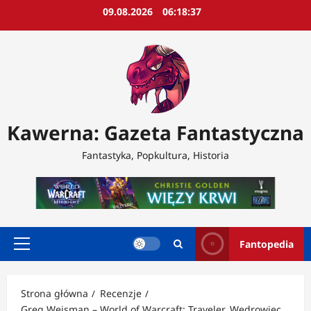
Przejdź
09.08.2026
06:18:40
do
treści
Kawerna: Gazeta Fantastyczna
Fantastyka, Popkultura, Historia
Fantopedia
Menu
główne
Strona główna
Recenzje
Greg Weisman – World of Warcraft: Traveler. Wędrowiec