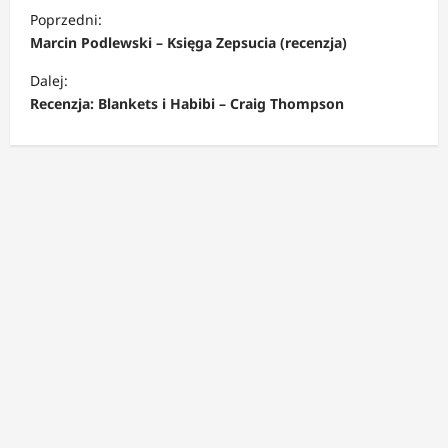
Z
Poprzedni:
o
Marcin Podlewski – Księga Zepsucia (recenzja)
b
Dalej:
a
Recenzja: Blankets i Habibi – Craig Thompson
c
z
w
p
i
s
y