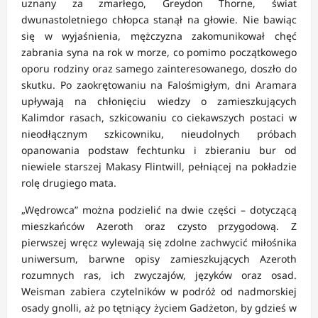
uznany za zmarłego, Greydon Thorne, świat
dwunastoletniego chłopca stanął na głowie. Nie bawiąc
się w wyjaśnienia, mężczyzna zakomunikował chęć
zabrania syna na rok w morze, co pomimo początkowego
oporu rodziny oraz samego zainteresowanego, doszło do
skutku. Po zaokrętowaniu na Falośmigłym, dni Aramara
upływają na chłonięciu wiedzy o zamieszkujących
Kalimdor rasach, szkicowaniu co ciekawszych postaci w
nieodłącznym szkicowniku, nieudolnych próbach
opanowania podstaw fechtunku i zbieraniu bur od
niewiele starszej Makasy Flintwill, pełniącej na pokładzie
rolę drugiego mata.
„Wędrowca” można podzielić na dwie części – dotyczącą
mieszkańców Azeroth oraz czysto przygodową. Z
pierwszej wręcz wylewają się zdolne zachwycić miłośnika
uniwersum, barwne opisy zamieszkujących Azeroth
rozumnych ras, ich zwyczajów, języków oraz osad.
Weisman zabiera czytelników w podróż od nadmorskiej
osady gnolli, aż po tętniący życiem Gadżeton, by gdzieś w