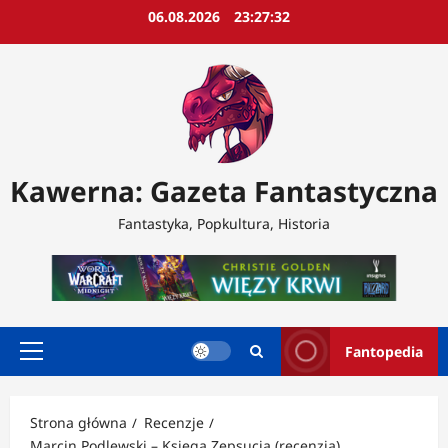
Przejdź
06.08.2026
23:27:34
do
treści
Kawerna: Gazeta Fantastyczna
Fantastyka, Popkultura, Historia
Fantopedia
Menu
główne
Strona główna
Recenzje
Marcin Podlewski – Księga Zepsucia (recenzja)