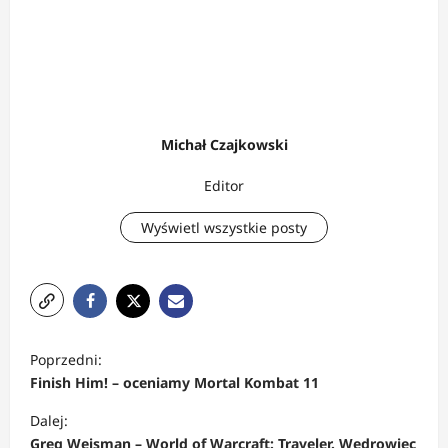
Michał Czajkowski
Editor
Wyświetl wszystkie posty
Z
Poprzedni:
o
Finish Him! – oceniamy Mortal Kombat 11
b
Dalej:
a
Greg Weisman – World of Warcraft: Traveler. Wędrowiec