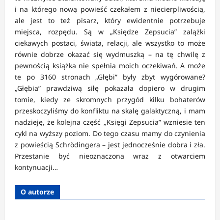
i na którego nową powieść czekałem z niecierpliwością,
ale jest to też pisarz, który ewidentnie potrzebuje
miejsca, rozpędu. Są w „Księdze Zepsucia” zalążki
ciekawych postaci, świata, relacji, ale wszystko to może
równie dobrze okazać się wydmuszką – na tę chwilę z
pewnością książka nie spełnia moich oczekiwań. A może
te po 3160 stronach „Głębi” były zbyt wygórowane?
„Głębia” prawdziwą siłę pokazała dopiero w drugim
tomie, kiedy ze skromnych przygód kilku bohaterów
przeskoczyliśmy do konfliktu na skalę galaktyczną, i mam
nadzieję, że kolejna część „Księgi Zepsucia” wzniesie ten
cykl na wyższy poziom. Do tego czasu mamy do czynienia
z powieścią Schrödingera – jest jednocześnie dobra i zła.
Przestanie być nieoznaczona wraz z otwarciem
kontynuacji…
O autorze