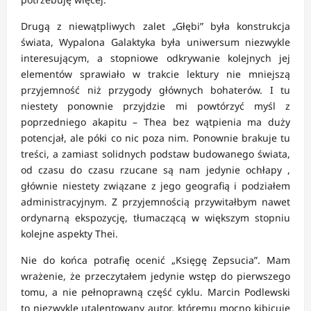
Drugą z niewątpliwych zalet „Głębi” była konstrukcja
świata, Wypalona Galaktyka była uniwersum niezwykle
interesującym, a stopniowe odkrywanie kolejnych jej
elementów sprawiało w trakcie lektury nie mniejszą
przyjemność niż przygody głównych bohaterów. I tu
niestety ponownie przyjdzie mi powtórzyć myśl z
poprzedniego akapitu – Thea bez wątpienia ma duży
potencjał, ale póki co nic poza nim. Ponownie brakuje tu
treści, a zamiast solidnych podstaw budowanego świata,
od czasu do czasu rzucane są nam jedynie ochłapy ,
głównie niestety związane z jego geografią i podziałem
administracyjnym. Z przyjemnością przywitałbym nawet
ordynarną ekspozycję, tłumaczącą w większym stopniu
kolejne aspekty Thei.
Nie do końca potrafię ocenić „Księgę Zepsucia”. Mam
wrażenie, że przeczytałem jedynie wstęp do pierwszego
tomu, a nie pełnoprawną część cyklu. Marcin Podlewski
to niezwykle utalentowany autor, któremu mocno kibicuję