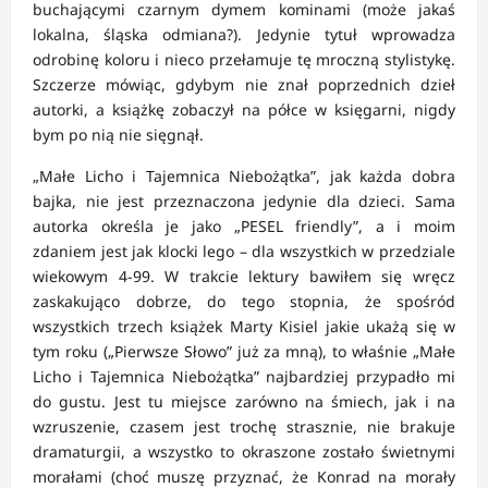
buchającymi czarnym dymem kominami (może jakaś
lokalna, śląska odmiana?). Jedynie tytuł wprowadza
odrobinę koloru i nieco przełamuje tę mroczną stylistykę.
Szczerze mówiąc, gdybym nie znał poprzednich dzieł
autorki, a książkę zobaczył na półce w księgarni, nigdy
bym po nią nie sięgnął.
„Małe Licho i Tajemnica Niebożątka”, jak każda dobra
bajka, nie jest przeznaczona jedynie dla dzieci. Sama
autorka określa je jako „PESEL friendly”, a i moim
zdaniem jest jak klocki lego – dla wszystkich w przedziale
wiekowym 4-99. W trakcie lektury bawiłem się wręcz
zaskakująco dobrze, do tego stopnia, że spośród
wszystkich trzech książek Marty Kisiel jakie ukażą się w
tym roku („Pierwsze Słowo” już za mną), to właśnie „Małe
Licho i Tajemnica Niebożątka” najbardziej przypadło mi
do gustu. Jest tu miejsce zarówno na śmiech, jak i na
wzruszenie, czasem jest trochę strasznie, nie brakuje
dramaturgii, a wszystko to okraszone zostało świetnymi
morałami (choć muszę przyznać, że Konrad na morały