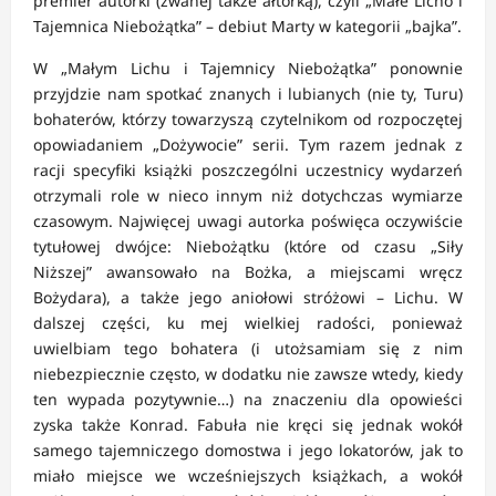
premier autorki (zwanej także ałtorką), czyli „Małe Licho i
Tajemnica Niebożątka” – debiut Marty w kategorii „bajka”.
W „Małym Lichu i Tajemnicy Niebożątka” ponownie
przyjdzie nam spotkać znanych i lubianych (nie ty, Turu)
bohaterów, którzy towarzyszą czytelnikom od rozpoczętej
opowiadaniem „Dożywocie” serii. Tym razem jednak z
racji specyfiki książki poszczególni uczestnicy wydarzeń
otrzymali role w nieco innym niż dotychczas wymiarze
czasowym. Najwięcej uwagi autorka poświęca oczywiście
tytułowej dwójce: Niebożątku (które od czasu „Siły
Niższej” awansowało na Bożka, a miejscami wręcz
Bożydara), a także jego aniołowi stróżowi – Lichu. W
dalszej części, ku mej wielkiej radości, ponieważ
uwielbiam tego bohatera (i utożsamiam się z nim
niebezpiecznie często, w dodatku nie zawsze wtedy, kiedy
ten wypada pozytywnie…) na znaczeniu dla opowieści
zyska także Konrad. Fabuła nie kręci się jednak wokół
samego tajemniczego domostwa i jego lokatorów, jak to
miało miejsce we wcześniejszych książkach, a wokół