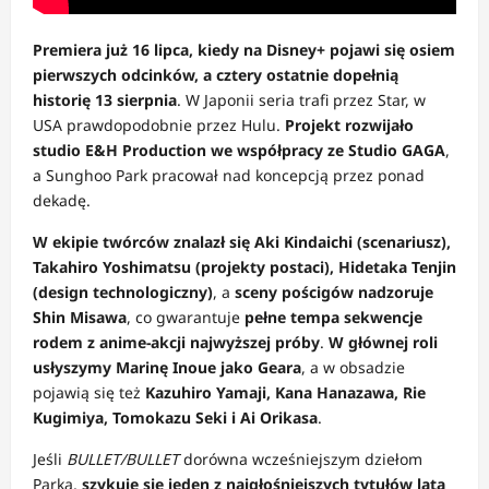
Premiera już 16 lipca, kiedy na Disney+ pojawi się osiem
pierwszych odcinków, a cztery ostatnie dopełnią
historię 13 sierpnia
. W Japonii seria trafi przez Star, w
USA prawdopodobnie przez Hulu.
Projekt rozwijało
studio E&H Production we współpracy ze Studio GAGA
,
a Sunghoo Park pracował nad koncepcją przez ponad
dekadę.
W ekipie twórców znalazł się Aki Kindaichi (scenariusz),
Takahiro Yoshimatsu (projekty postaci), Hidetaka Tenjin
(design technologiczny)
, a
sceny pościgów nadzoruje
Shin Misawa
, co gwarantuje
pełne tempa sekwencje
rodem z anime-akcji najwyższej próby
.
W głównej roli
usłyszymy Marinę Inoue jako Geara
, a w obsadzie
pojawią się też
Kazuhiro Yamaji, Kana Hanazawa, Rie
Kugimiya, Tomokazu Seki i Ai Orikasa
.
Jeśli
BULLET/BULLET
dorówna wcześniejszym dziełom
Parka,
szykuje się jeden z najgłośniejszych tytułów lata