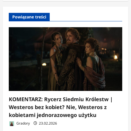
w
p
Powiązane treści
i
s
y
KOMENTARZ: Rycerz Siedmiu Królestw |
Westeros bez kobiet? Nie, Westeros z
kobietami jednorazowego użytku
Gradory
23.02.2026