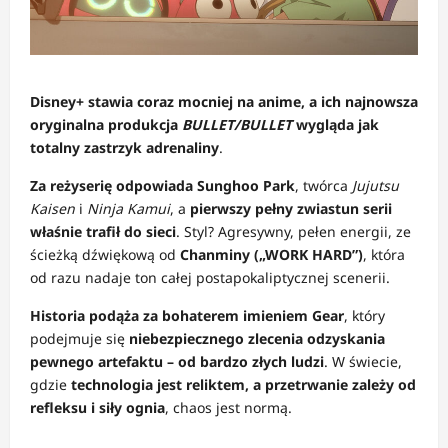
Disney+ stawia coraz mocniej na anime, a ich najnowsza
oryginalna produkcja
BULLET/BULLET
wygląda jak
totalny zastrzyk adrenaliny
.
Za reżyserię odpowiada Sunghoo Park
, twórca
Jujutsu
Kaisen
i
Ninja Kamui
, a
pierwszy pełny zwiastun serii
właśnie trafił do sieci
. Styl? Agresywny, pełen energii, ze
ścieżką dźwiękową od
Chanminy („WORK HARD”)
, która
od razu nadaje ton całej postapokaliptycznej scenerii.
Historia podąża za bohaterem imieniem Gear
, który
podejmuje się
niebezpiecznego zlecenia odzyskania
pewnego artefaktu – od bardzo złych ludzi
. W świecie,
gdzie
technologia jest reliktem, a przetrwanie zależy od
refleksu i siły ognia
, chaos jest normą.