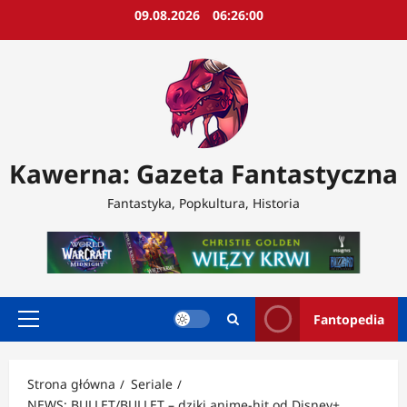
Przejdź
09.08.2026
06:26:02
do
treści
Kawerna: Gazeta Fantastyczna
Fantastyka, Popkultura, Historia
Fantopedia
Menu
główne
Strona główna
Seriale
NEWS: BULLET/BULLET – dziki anime-hit od Disney+