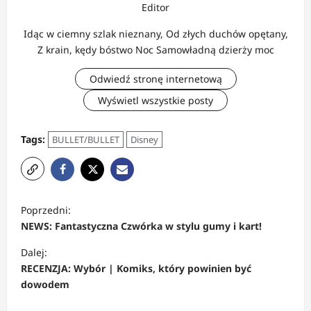
Editor
Idąc w ciemny szlak nieznany, Od złych duchów opętany,
Z krain, kędy bóstwo Noc Samowładną dzierży moc
Odwiedź stronę internetową
Wyświetl wszystkie posty
Tags:
BULLET/BULLET
Disney
Z
Poprzedni:
o
NEWS: Fantastyczna Czwórka w stylu gumy i kart!
b
Dalej:
a
RECENZJA: Wybór | Komiks, który powinien być
c
dowodem
z