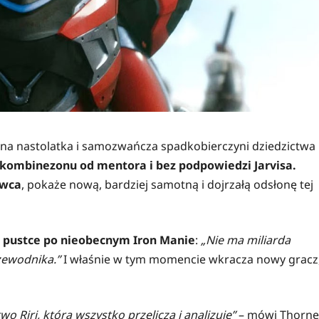
alna nastolatka i samozwańcza spadkobierczyni dziedzictwa
 kombinezonu od mentora i bez podpowiedzi Jarvisa.
rwca
, pokaże nową, bardziej samotną i dojrzałą odsłonę tej
o
pustce po nieobecnym Iron Manie
:
„Nie ma miliarda
zewodnika.”
I właśnie w tym momencie wkracza nowy gracz
o Riri, która wszystko przelicza i analizuje”
– mówi Thorne