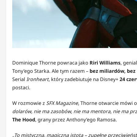
Dominique Thorne powraca jako
Riri Williams
, geni
Tony’ego Starka. Ale tym razem –
bez miliardów, bez
Serial
Ironheart
, który zadebiutuje na Disney+
24 cze
postaci.
W rozmowie z
SFX Magazine
, Thorne otwarcie mówi 
dolarów, nie ma zasobów, nie ma mentora, nie ma pr
The Hood
, grany przez Anthony’ego Ramosa.
„To mistyczna, magiczna istota – zupełne przeciwieństw