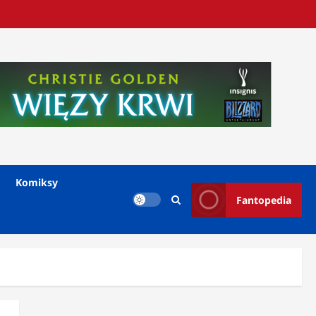
Komiksy
Fantopedia