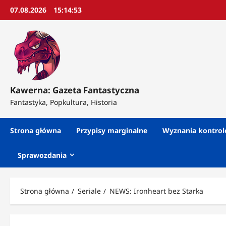
Przejdź
07.08.2026
15:14:55
do
treści
Kawerna: Gazeta Fantastyczna
Fantastyka, Popkultura, Historia
Strona główna
Przypisy marginalne
Wyznania kontro
Sprawozdania
Strona główna
Seriale
NEWS: Ironheart bez Starka