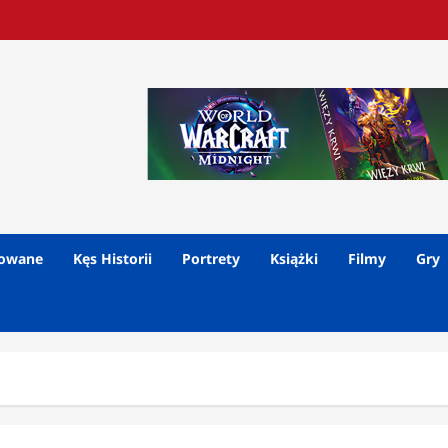
lowane
Kęs Historii
Portrety
Książki
Filmy
Gry