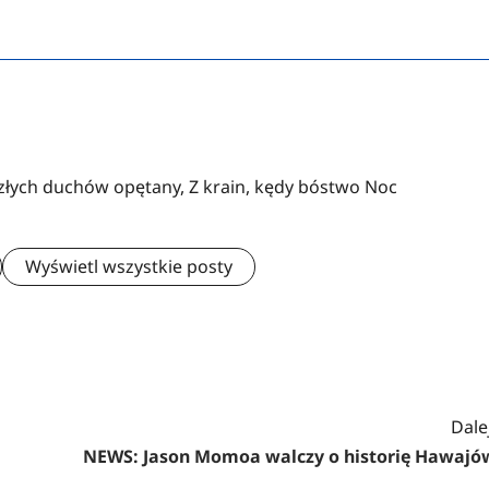
 złych duchów opętany, Z krain, kędy bóstwo Noc
Wyświetl wszystkie posty
Dalej
NEWS: Jason Momoa walczy o historię Hawajó