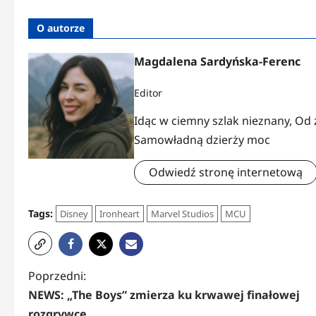
O autorze
Magdalena Sardyńska-Ferenc
Editor
Idąc w ciemny szlak nieznany, Od
Samowładną dzierży moc
Odwiedź stronę internetową
Tags:
Disney
Ironheart
Marvel Studios
MCU
Z
Poprzedni:
NEWS: „The Boys” zmierza ku krwawej finałowej
o
rozgrywce