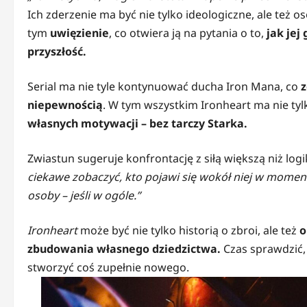
Ich zderzenie ma być nie tylko ideologiczne, ale też o
tym
uwięzienie
, co otwiera ją na pytania o to,
jak jej
przyszłość.
Serial ma nie tyle kontynuować ducha Iron Mana, co
z
niepewnością
. W tym wszystkim Ironheart ma nie tylk
własnych motywacji – bez tarczy Starka.
Zwiastun sugeruje konfrontację z siłą większą niż log
ciekawe zobaczyć, kto pojawi się wokół niej w momenc
osoby – jeśli w ogóle.”
Ironheart
może być nie tylko historią o zbroi, ale też
o
zbudowania własnego dziedzictwa.
Czas sprawdzić, 
stworzyć coś zupełnie nowego.