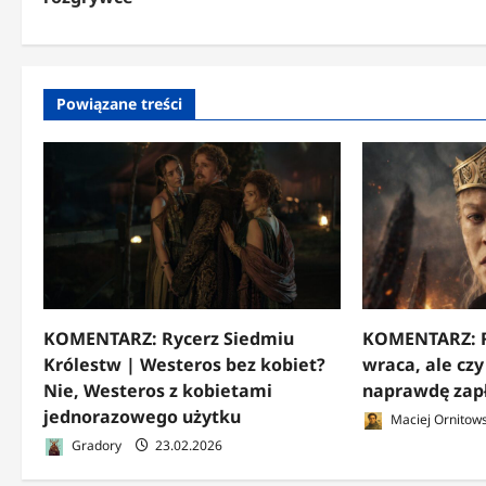
b
a
c
Powiązane treści
z
w
p
i
s
y
KOMENTARZ: Rycerz Siedmiu
KOMENTARZ: R
Królestw | Westeros bez kobiet?
wraca, ale cz
Nie, Westeros z kobietami
naprawdę zap
jednorazowego użytku
Maciej Ornitows
Gradory
23.02.2026