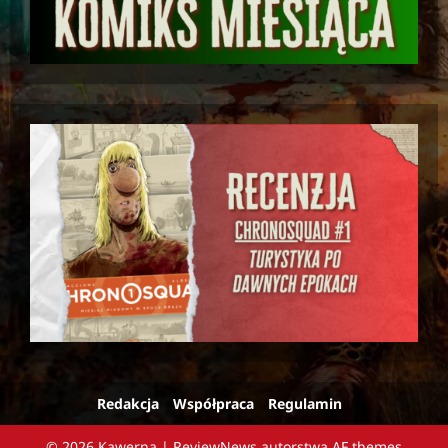
Redakcja
Współpraca
Regulamin
© 2026 Kawerna
|
ReviewNews
autorstwa AF themes