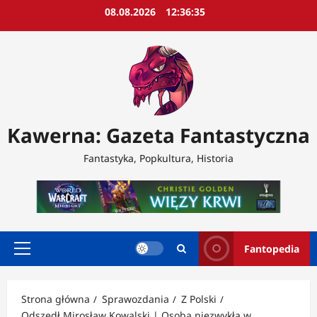
Przejdź
08.08.2026
12:36:37
do
treści
Kawerna: Gazeta Fantastyczna
Fantastyka, Popkultura, Historia
Fantopedia
Menu
główne
Strona główna
Sprawozdania
Z Polski
Odszedł Mirosław Kowalski | Osoba niezwykła w