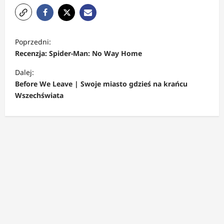
Z
Poprzedni:
o
Recenzja: Spider-Man: No Way Home
b
Dalej:
a
Before We Leave | Swoje miasto gdzieś na krańcu
c
Wszechświata
z
w
p
i
s
y