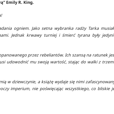
” Emily R. King.
!
adania ogniem. Jako setna wybranka radży Tarka musiał
ami. Jednak krwawy turniej i śmierć tyrana były jedyni
panowanego przez rebeliantów. Ich szansą na ratunek jes
musi udowodnić mu swoją wartość, stając do walki z trzem
ią w dziewczynie, a książę wydaje się nimi zafascynowany
oczy imperium, nie poświęcając wszystkiego, co bliskie je