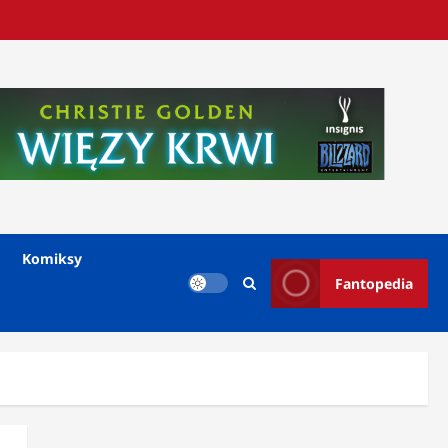
Komiksy
Fantopedia