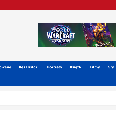
lowane
Kęs Historii
Portrety
Książki
Filmy
Gry