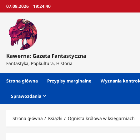
Przejdź
07.08.2026
19:24:42
do
treści
Kawerna: Gazeta Fantastyczna
Fantastyka, Popkultura, Historia
Strona główna
Przypisy marginalne
Wyznania kontro
Sprawozdania
Strona główna
Książki
Ognista królowa w księgarniach