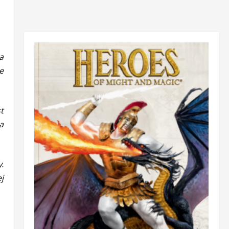
a
e
t
a
.
j