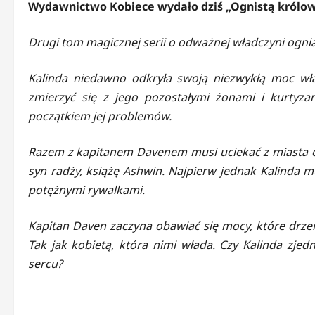
Wydawnictwo Kobiece wydało dziś „Ognistą królową
Drugi tom magicznej serii o odważnej władczyni ognia
Kalinda niedawno odkryła swoją niezwykłą moc wł
zmierzyć się z jego pozostałymi żonami i kurtyzan
początkiem jej problemów.
Razem z kapitanem Davenem musi uciekać z miasta o
syn radży, książę Ashwin. Najpierw jednak Kalinda 
potężnymi rywalkami.
Kapitan Daven zaczyna obawiać się mocy, które drzem
Tak jak kobietą, która nimi włada. Czy Kalinda zjedn
sercu?