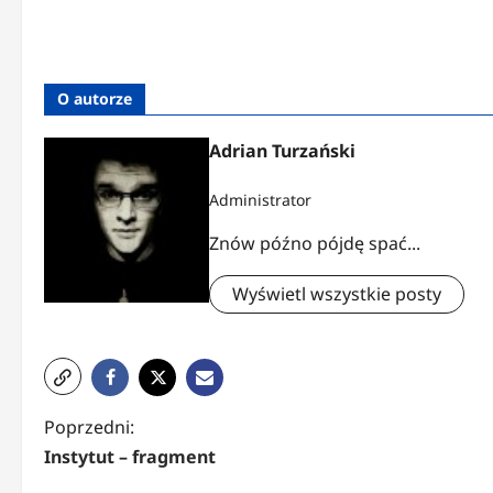
O autorze
Adrian Turzański
Administrator
Znów późno pójdę spać...
Wyświetl wszystkie posty
Z
Poprzedni:
Instytut – fragment
o