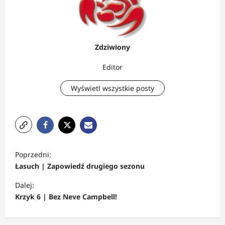
Zdziwiony
Editor
Wyświetl wszystkie posty
Z
Poprzedni:
o
Łasuch | Zapowiedź drugiego sezonu
b
Dalej:
a
Krzyk 6 | Bez Neve Campbell!
c