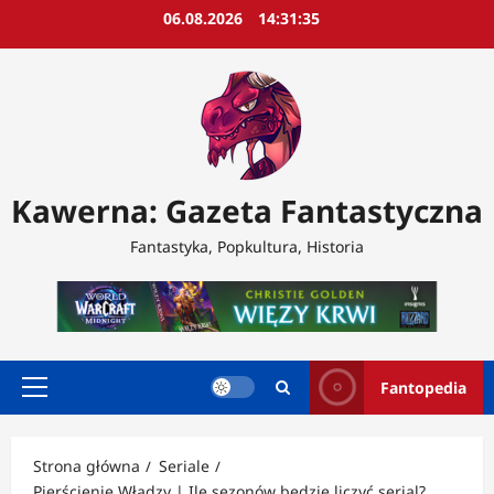
Przejdź
06.08.2026
14:31:37
do
treści
Kawerna: Gazeta Fantastyczna
Fantastyka, Popkultura, Historia
Fantopedia
Menu
główne
Strona główna
Seriale
Pierścienie Władzy | Ile sezonów będzie liczyć serial?