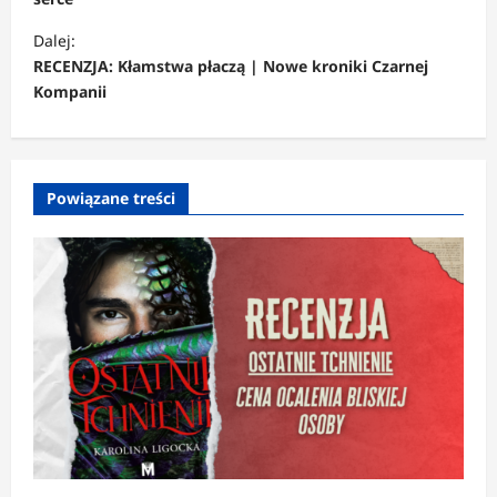
b
a
Dalej:
c
RECENZJA: Kłamstwa płaczą | Nowe kroniki Czarnej
Kompanii
z
w
p
Powiązane treści
i
s
y