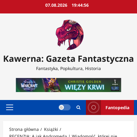
Przejdź
07.08.2026
19:44:59
do
treści
Kawerna: Gazeta Fantastyczna
Fantastyka, Popkultura, Historia
Fantopedia
Menu
główne
Strona główna
Książki
RECENZJA: A jak Andromeda | Wiadomość, której nie