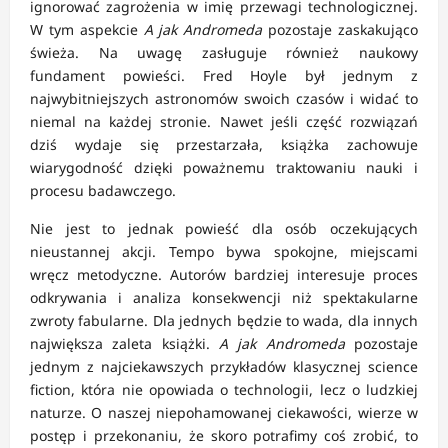
ignorować zagrożenia w imię przewagi technologicznej.
W tym aspekcie
A jak Andromeda
pozostaje zaskakująco
świeża. Na uwagę zasługuje również naukowy
fundament powieści. Fred Hoyle był jednym z
najwybitniejszych astronomów swoich czasów i widać to
niemal na każdej stronie. Nawet jeśli część rozwiązań
dziś wydaje się przestarzała, książka zachowuje
wiarygodność dzięki poważnemu traktowaniu nauki i
procesu badawczego.
Nie jest to jednak powieść dla osób oczekujących
nieustannej akcji. Tempo bywa spokojne, miejscami
wręcz metodyczne. Autorów bardziej interesuje proces
odkrywania i analiza konsekwencji niż spektakularne
zwroty fabularne. Dla jednych będzie to wada, dla innych
największa zaleta książki.
A jak Andromeda
pozostaje
jednym z najciekawszych przykładów klasycznej science
fiction, która nie opowiada o technologii, lecz o ludzkiej
naturze. O naszej niepohamowanej ciekawości, wierze w
postęp i przekonaniu, że skoro potrafimy coś zrobić, to