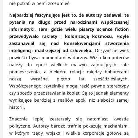
nie potrafi w pełni zrozumieć.
Najbardziej fascynujące jest to, że autorzy zadawali te
pytania na długo przed narodzinami współczesnej
informatyki. Tam, gdzie wielu pisarzy science fiction
przewidywało rakiety i kolonizację kosmosu, Hoyle
zastanawiał się nad konsekwencjami stworzenia
inteligencji mądrzejszej od człowieka.
Oczywiście wiek
powieści bywa momentami widoczny. Wizja komputerów
należy do epoki wielkich maszyn zajmujących całe
pomieszczenia, a niektóre relacje między bohaterami
noszą wyraźne piętno lat sześćdziesiątych.
Współczesnego czytelnika mogą razić pewne stereotypy
czy sposób przedstawiania kobiet. Są to jednak elementy
wynikające bardziej z realiów epoki niż słabości samej
historii.
Znacznie lepiej zestarzały się natomiast kwestie
polityczne. Autorzy bardzo trafnie pokazują mechanizm,
w którym rządy, wojsko i wielkie korporacje gotowe są