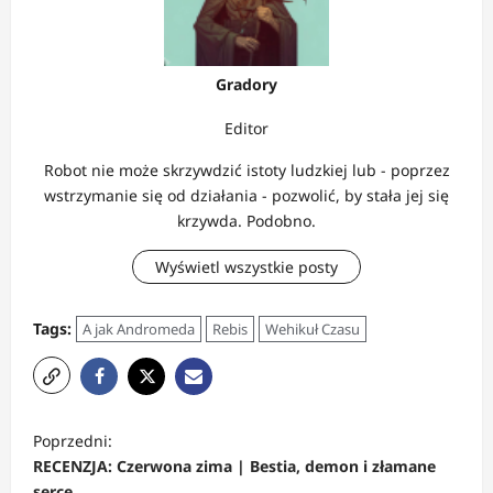
Gradory
Editor
Robot nie może skrzywdzić istoty ludzkiej lub - poprzez
wstrzymanie się od działania - pozwolić, by stała jej się
krzywda. Podobno.
Wyświetl wszystkie posty
Tags:
A jak Andromeda
Rebis
Wehikuł Czasu
Z
Poprzedni:
o
RECENZJA: Czerwona zima | Bestia, demon i złamane
serce