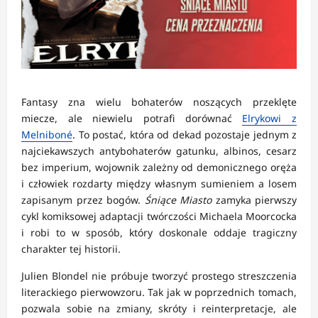
Fantasy zna wielu bohaterów noszących przeklęte
miecze, ale niewielu potrafi dorównać
Elrykowi z
Melniboné
. To postać, która od dekad pozostaje jednym z
najciekawszych antybohaterów gatunku, albinos, cesarz
bez imperium, wojownik zależny od demonicznego oręża
i człowiek rozdarty między własnym sumieniem a losem
zapisanym przez bogów.
Śniące Miasto
zamyka pierwszy
cykl komiksowej adaptacji twórczości Michaela Moorcocka
i robi to w sposób, który doskonale oddaje tragiczny
charakter tej historii.
Julien Blondel nie próbuje tworzyć prostego streszczenia
literackiego pierwowzoru. Tak jak w poprzednich tomach,
pozwala sobie na zmiany, skróty i reinterpretacje, ale