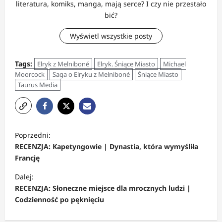
literatura, komiks, manga, mają serce? I czy nie przestało
bić?
Wyświetl wszystkie posty
Tags:
Elryk z Melniboné
Elryk. Śniące Miasto
Michael
Moorcock
Saga o Elryku z Melniboné
Śniące Miasto
Taurus Media
Z
Poprzedni:
o
RECENZJA: Kapetyngowie | Dynastia, która wymyśliła
b
Francję
a
Dalej:
c
RECENZJA: Słoneczne miejsce dla mrocznych ludzi |
Codzienność po pęknięciu
z
w