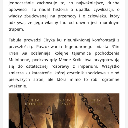
jednocześnie zachowuje to, co najważniejsze, ducha
opowieści. To nadal historia o upadku cywilizacji, o
władzy zbudowanej na przemocy i o człowieku, który
odkrywa, że jego własny lud od dawna jest moralnym
trupem.
Fabuła prowadzi Elryka ku nieuniknionej konfrontacji z
przeszłością. Poszukiwania legendarnego miasta R’lin
K’ren A’a odsłaniają kolejne tajemnice pochodzenia
Melniboné, podczas gdy Młode Królestwa przygotowują
się do ostatecznej rozprawy z imperium. Wszystko
zmierza ku katastrofie, której czytelnik spodziewa się od
pierwszych stron, ale która mimo to robi ogromne
wrażenie.