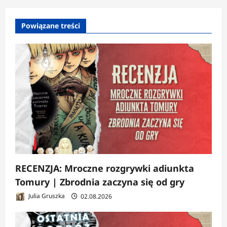
p
Powiązane treści
i
s
y
RECENZJA: Mroczne rozgrywki adiunkta
Tomury | Zbrodnia zaczyna się od gry
Julia Gruszka
02.08.2026