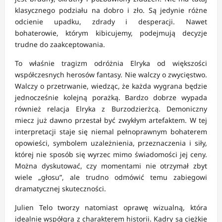
klasycznego podziału na dobro i zło. Są jedynie różne
odcienie upadku, zdrady i desperacji. Nawet
bohaterowie, którym kibicujemy, podejmują decyzje
trudne do zaakceptowania.
To właśnie tragizm odróżnia Elryka od większości
współczesnych herosów fantasy. Nie walczy o zwycięstwo.
Walczy o przetrwanie, wiedząc, że każda wygrana będzie
jednocześnie kolejną porażką. Bardzo dobrze wypada
również relacja Elryka z Burzodzierżcą. Demoniczny
miecz już dawno przestał być zwykłym artefaktem. W tej
interpretacji staje się niemal pełnoprawnym bohaterem
opowieści, symbolem uzależnienia, przeznaczenia i siły,
której nie sposób się wyrzec mimo świadomości jej ceny.
Można dyskutować, czy momentami nie otrzymał zbyt
wiele „głosu”, ale trudno odmówić temu zabiegowi
dramatycznej skuteczności.
Julien Telo tworzy natomiast oprawę wizualną, która
idealnie współgra z charakterem historii. Kadry są ciężkie