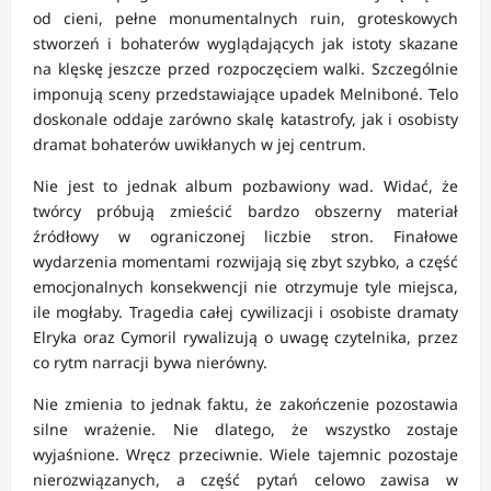
od cieni, pełne monumentalnych ruin, groteskowych
stworzeń i bohaterów wyglądających jak istoty skazane
na klęskę jeszcze przed rozpoczęciem walki. Szczególnie
imponują sceny przedstawiające upadek Melniboné. Telo
doskonale oddaje zarówno skalę katastrofy, jak i osobisty
dramat bohaterów uwikłanych w jej centrum.
Nie jest to jednak album pozbawiony wad. Widać, że
twórcy próbują zmieścić bardzo obszerny materiał
źródłowy w ograniczonej liczbie stron. Finałowe
wydarzenia momentami rozwijają się zbyt szybko, a część
emocjonalnych konsekwencji nie otrzymuje tyle miejsca,
ile mogłaby. Tragedia całej cywilizacji i osobiste dramaty
Elryka oraz Cymoril rywalizują o uwagę czytelnika, przez
co rytm narracji bywa nierówny.
Nie zmienia to jednak faktu, że zakończenie pozostawia
silne wrażenie. Nie dlatego, że wszystko zostaje
wyjaśnione. Wręcz przeciwnie. Wiele tajemnic pozostaje
nierozwiązanych, a część pytań celowo zawisa w