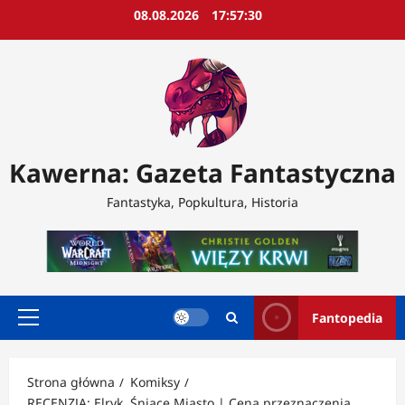
Przejdź
08.08.2026
17:57:33
do
treści
Kawerna: Gazeta Fantastyczna
Fantastyka, Popkultura, Historia
Fantopedia
Menu
główne
Strona główna
Komiksy
RECENZJA: Elryk. Śniące Miasto | Cena przeznaczenia