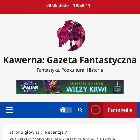
Przejdź
08.08.2026
19:59:13
do
treści
Kawerna: Gazeta Fantastyczna
Fantastyka, Popkultura, Historia
Fantopedia
Menu
główne
Strona główna
Recenzje
RECENZJA: Mahabharata 2: Klątwa Amby 2 | Gdzie