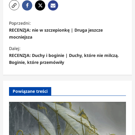
Z
Poprzedni:
o
RECENZJA: nie w szczepionkę | Druga jeszcze
b
mocniejsza
a
Dalej:
c
RECENZJA: Duchy i boginie | Duchy, które nie milczą.
Boginie, które przemówiły
z
w
p
Powiązane treści
i
s
y