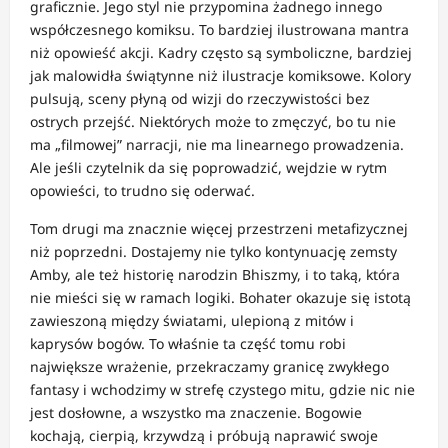
graficznie. Jego styl nie przypomina żadnego innego
współczesnego komiksu. To bardziej ilustrowana mantra
niż opowieść akcji. Kadry często są symboliczne, bardziej
jak malowidła świątynne niż ilustracje komiksowe. Kolory
pulsują, sceny płyną od wizji do rzeczywistości bez
ostrych przejść. Niektórych może to zmęczyć, bo tu nie
ma „filmowej” narracji, nie ma linearnego prowadzenia.
Ale jeśli czytelnik da się poprowadzić, wejdzie w rytm
opowieści, to trudno się oderwać.
Tom drugi ma znacznie więcej przestrzeni metafizycznej
niż poprzedni. Dostajemy nie tylko kontynuację zemsty
Amby, ale też historię narodzin Bhiszmy, i to taką, która
nie mieści się w ramach logiki. Bohater okazuje się istotą
zawieszoną między światami, ulepioną z mitów i
kaprysów bogów. To właśnie ta część tomu robi
największe wrażenie, przekraczamy granicę zwykłego
fantasy i wchodzimy w strefę czystego mitu, gdzie nic nie
jest dosłowne, a wszystko ma znaczenie. Bogowie
kochają, cierpią, krzywdzą i próbują naprawić swoje