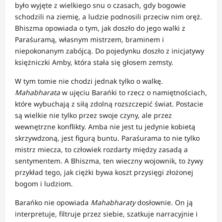
było wyjęte z wielkiego snu o czasach, gdy bogowie
schodzili na ziemię, a ludzie podnosili przeciw nim oręż.
Bhiszma opowiada o tym, jak doszło do jego walki z
Paraśuramą, własnym mistrzem, braminem i
niepokonanym zabójcą. Do pojedynku doszło z inicjatywy
księżniczki Amby, która stała się głosem zemsty.
W tym tomie nie chodzi jednak tylko o walkę.
Mahabharata
w ujęciu Barańki to rzecz o namiętnościach,
które wybuchają z siłą zdolną rozszczepić świat. Postacie
są wielkie nie tylko przez swoje czyny, ale przez
wewnętrzne konflikty. Amba nie jest tu jedynie kobietą
skrzywdzoną, jest figurą buntu. Paraśurama to nie tylko
mistrz miecza, to człowiek rozdarty między zasadą a
sentymentem. A Bhiszma, ten wieczny wojownik, to żywy
przykład tego, jak ciężki bywa koszt przysięgi złożonej
bogom i ludziom.
Barańko nie opowiada
Mahabharaty
dosłownie. On ją
interpretuje, filtruje przez siebie, szatkuje narracyjnie i