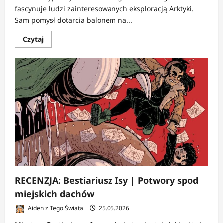
fascynuje ludzi zainteresowanych eksploracją Arktyki.
Sam pomysł dotarcia balonem na...
Dowiedz
Czytaj
się
więcej
o
RECENZJA:
Na
Północ
|
W
stronę
lodowej
ciszy
RECENZJA: Bestiariusz Isy | Potwory spod
miejskich dachów
Aiden z Tego Świata
25.05.2026