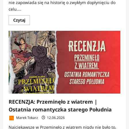
nie zapowiada się na historię o zwykłym dopłynięciu do
celu....
Dowiedz
Czytaj
się
więcej
o
ZAPOWIEDŹ:
Nanbanjin
|
Dwa
brzegi
jednej
opowieści
RECENZJA: Przeminęło z wiatrem |
Ostatnia romantyczka starego Południa
Marek Tokarz
12.06.2026
Najciekawsze w Przeminęło z wiatrem nigdy nie było to,