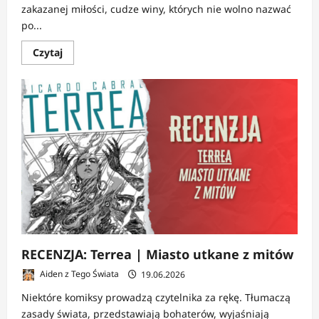
zakazanej miłości, cudze winy, których nie wolno nazwać
po...
Dowiedz
Czytaj
się
więcej
o
RECENZJA:
Maria
Mojżeszowa
|
Echo
dawnego
romantyzmu
RECENZJA: Terrea | Miasto utkane z mitów
Aiden z Tego Świata
19.06.2026
Niektóre komiksy prowadzą czytelnika za rękę. Tłumaczą
zasady świata, przedstawiają bohaterów, wyjaśniają