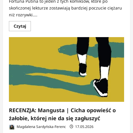
Fortuna Putina to jeden z tych komiksów, które po
skończonej lekturze zostawiają bardziej poczucie ciężaru
niż rozrywki....
Dowiedz
Czytaj
się
więcej
o
RECENZJA:
Fortuna
Putina
|
Komiksowy
portret
państwa
mafijnego
RECENZJA: Mangusta | Cicha opowieść o
żałobie, której nie da się zagłuszyć
Magdalena Sardyńska-Ferenc
17.05.2026