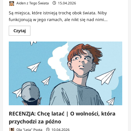
Aiden z Tego Świata
15.04.2026
Są miejsca, które istnieją trochę obok świata. Niby
funkcjonują w jego ramach, ale nikt się nad nimi...
Dowiedz
Czytaj
się
więcej
o
RECENZJA:
Mątwa
Arystotelesa
|
Rzeczy,
które
ktoś
zgubił,
i
ludzie,
którzy
nie
wiedzą,
że
też
RECENZJA: Chcę latać | O wolności, która
przychodzi za późno
Ola "Leia" Psota
10.04.2026