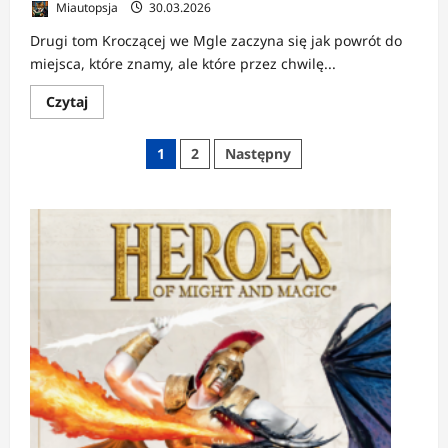
Miautopsja
30.03.2026
Drugi tom Kroczącej we Mgle zaczyna się jak powrót do
miejsca, które znamy, ale które przez chwilę...
Dowiedz
Czytaj
się
więcej
o
Stronicowanie
1
2
Następny
RECENZJA:
Krocząca
wpisów
we
Mgle.
Tom
2:
Chimery
|
Czarownice,
które
nie
wierzą
w
łatwe
zakończenia