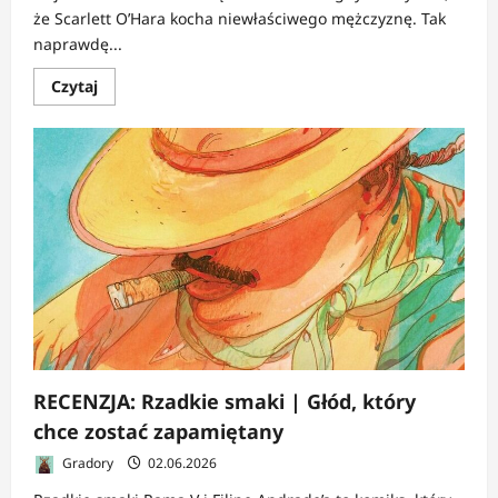
że Scarlett O’Hara kocha niewłaściwego mężczyznę. Tak
naprawdę...
Dowiedz
Czytaj
się
więcej
o
RECENZJA:
Przeminęło
z
wiatrem
|
Ostatnia
romantyczka
starego
Południa
RECENZJA: Rzadkie smaki | Głód, który
chce zostać zapamiętany
Gradory
02.06.2026