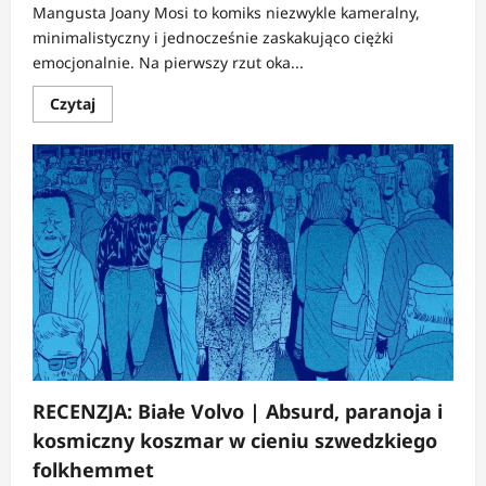
Mangusta Joany Mosi to komiks niezwykle kameralny,
minimalistyczny i jednocześnie zaskakująco ciężki
emocjonalnie. Na pierwszy rzut oka...
Dowiedz
Czytaj
się
więcej
o
RECENZJA:
Mangusta
|
Cicha
opowieść
o
żałobie,
której
nie
da
się
zagłuszyć
RECENZJA: Białe Volvo | Absurd, paranoja i
kosmiczny koszmar w cieniu szwedzkiego
folkhemmet