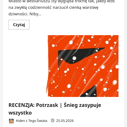
Miasto w Bestiariuszu Isy wygląda trochę tak, jakby ktoś
na zwykłą codzienność narzucił cienką warstwę
dziwności. Niby...
Dowiedz
Czytaj
się
więcej
o
RECENZJA:
Bestiariusz
Isy
|
Potwory
spod
miejskich
dachów
RECENZJA: Potrzask | Śnieg zasypuje
wszystko
Aiden z Tego Świata
25.05.2026