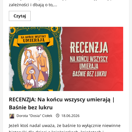
zależności i dbają o to,...
Dowiedz
Czytaj
się
więcej
o
RECENZJA:
Terrea
|
Miasto
utkane
z
mitów
RECENZJA: Na końcu wszyscy umierają |
Baśnie bez lukru
Dorota "Dosia" Ciołek
18.06.2026
Jeżeli ktoś nadal uważa, że baśnie to wyłącznie niewinne