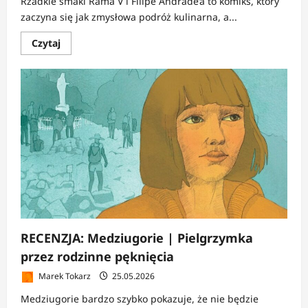
Rzadkie smaki Rama V i Filipe Andrade’a to komiks, który
zaczyna się jak zmysłowa podróż kulinarna, a...
Dowiedz
Czytaj
się
więcej
o
RECENZJA:
Rzadkie
smaki
|
Głód,
który
chce
zostać
zapamiętany
RECENZJA: Medziugorie | Pielgrzymka
przez rodzinne pęknięcia
Marek Tokarz
25.05.2026
Medziugorie bardzo szybko pokazuje, że nie będzie