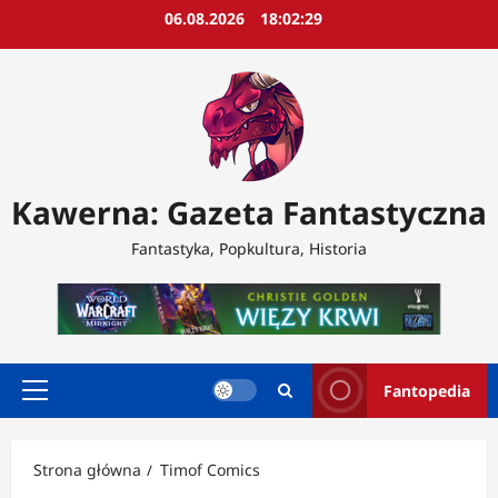
Przejdź
06.08.2026
18:02:32
do
treści
Kawerna: Gazeta Fantastyczna
Fantastyka, Popkultura, Historia
Fantopedia
Menu
główne
Strona główna
Timof Comics