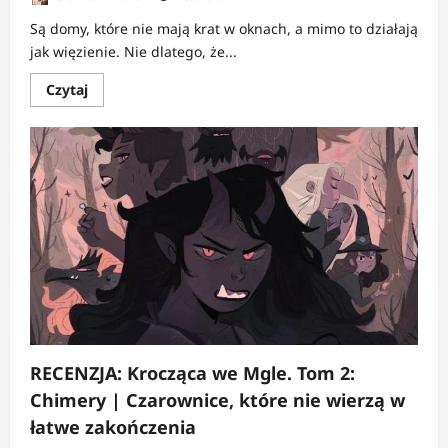
Są domy, które nie mają krat w oknach, a mimo to działają
jak więzienie. Nie dlatego, że...
Dowiedz
Czytaj
się
więcej
o
RECENZJA:
Chcę
latać
|
O
wolności,
która
przychodzi
za
późno
RECENZJA: Krocząca we Mgle. Tom 2:
Chimery | Czarownice, które nie wierzą w
łatwe zakończenia