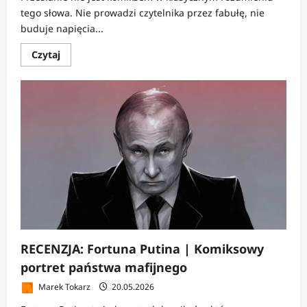
tego słowa. Nie prowadzi czytelnika przez fabułę, nie
buduje napięcia...
Dowiedz
Czytaj
się
więcej
o
RECENZJA:
Przesłanie
|
Poezja,
która
szuka
obrazu
RECENZJA: Fortuna Putina | Komiksowy
portret państwa mafijnego
Marek Tokarz
20.05.2026