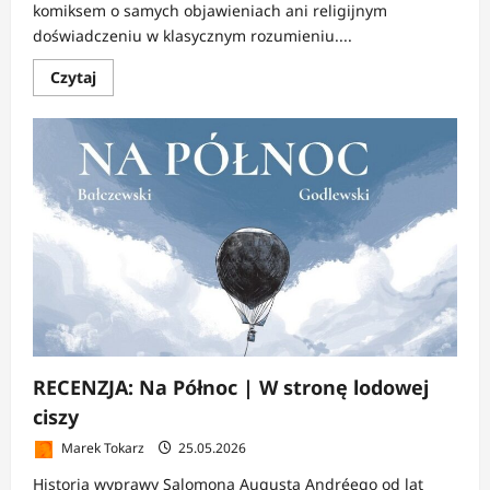
komiksem o samych objawieniach ani religijnym
doświadczeniu w klasycznym rozumieniu....
Dowiedz
Czytaj
się
więcej
o
RECENZJA:
Medziugorie
|
Pielgrzymka
przez
rodzinne
pęknięcia
RECENZJA: Na Północ | W stronę lodowej
ciszy
Marek Tokarz
25.05.2026
Historia wyprawy Salomona Augusta Andréego od lat