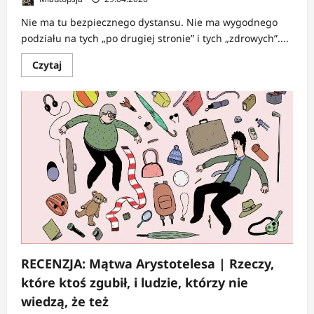
Nie ma tu bezpiecznego dystansu. Nie ma wygodnego
podziału na tych „po drugiej stronie” i tych „zdrowych”....
Dowiedz
Czytaj
się
więcej
o
RECENZJA:
Wyprawa
do
wariatkowa
|
Granice
normalności
rozpuszczone
w
mgle
RECENZJA: Mątwa Arystotelesa | Rzeczy,
które ktoś zgubił, i ludzie, którzy nie
wiedzą, że też