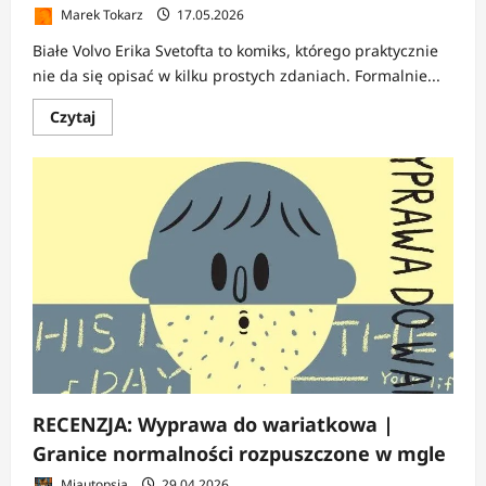
Marek Tokarz
17.05.2026
Białe Volvo Erika Svetofta to komiks, którego praktycznie
nie da się opisać w kilku prostych zdaniach. Formalnie...
Dowiedz
Czytaj
się
więcej
o
RECENZJA:
Białe
Volvo
|
Absurd,
paranoja
i
kosmiczny
koszmar
w
cieniu
szwedzkiego
folkhemmet
RECENZJA: Wyprawa do wariatkowa |
Granice normalności rozpuszczone w mgle
Miautopsja
29.04.2026