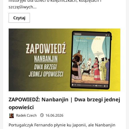
historyjki dla dzieci o księżniczkach, książętach i
szczęśliwych...
Dowiedz
Czytaj
się
więcej
o
RECENZJA:
Na
końcu
wszyscy
umierają
|
Baśnie
bez
lukru
ZAPOWIEDŹ: Nanbanjin | Dwa brzegi jednej
opowieści
Radek Czech
16.06.2026
Portugalczyk Fernando płynie ku Japonii, ale Nanbanjin