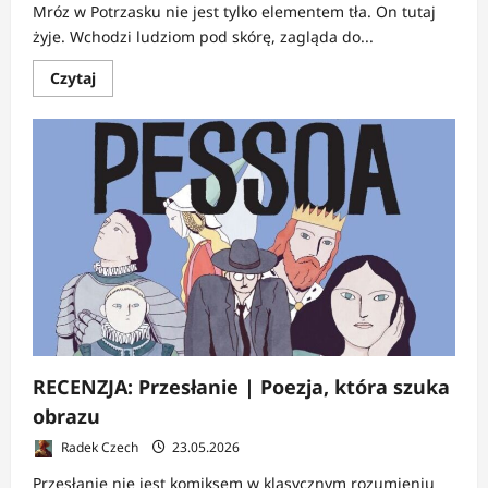
Mróz w Potrzasku nie jest tylko elementem tła. On tutaj
żyje. Wchodzi ludziom pod skórę, zagląda do...
Dowiedz
Czytaj
się
więcej
o
RECENZJA:
Potrzask
|
Śnieg
zasypuje
wszystko
RECENZJA: Przesłanie | Poezja, która szuka
obrazu
Radek Czech
23.05.2026
Przesłanie nie jest komiksem w klasycznym rozumieniu