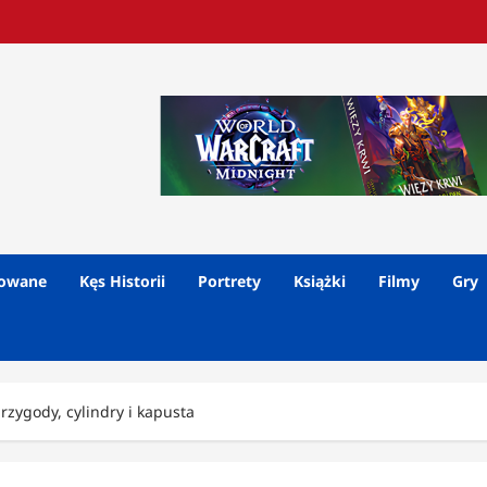
lowane
Kęs Historii
Portrety
Książki
Filmy
Gry
rzygody, cylindry i kapusta