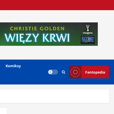
Komiksy
Fantopedia