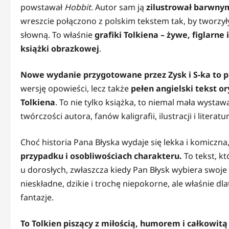
powstawał
Hobbit
. Autor sam ją
zilustrował barwny
wreszcie połączono z polskim tekstem tak, by tworzy
słowną. To właśnie
grafiki Tolkiena – żywe, figlarn
książki obrazkowej
.
Nowe wydanie przygotowane przez Zysk i S-ka to p
wersję opowieści, lecz także
pełen angielski tekst o
Tolkiena
. To nie tylko książka, to niemal mała wysta
twórczości autora, fanów kaligrafii, ilustracji i literatu
Choć historia Pana Błyska wydaje się lekka i komiczna
przypadku i osobliwościach charakteru.
To tekst, k
u dorosłych, zwłaszcza kiedy Pan Błysk wybiera swoje
nieskładne, dzikie i trochę niepokorne, ale właśnie 
fantazje.
To Tolkien piszący z miłością, humorem i całkowit