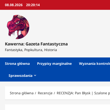
Przejdź
08.08.2026
20:20:16
do
treści
Kawerna: Gazeta Fantastyczna
Fantastyka, Popkultura, Historia
Strona główna
Przypisy marginalne
Wyznania kontro
Sprawozdania
Strona główna
Recenzje
RECENZJA: Pan Błysk | Szalone p