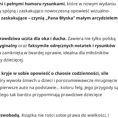
mi i pełnymi humoru rysunkami
, które w nowym wydaniu
ły spójną i zaskakująco nowoczesną opowieść wizualno-
e i zaskakujące – czynią „Pana Błyska” małym arcydziełem
rawdziwa uczta dla oka i ducha.
Zawiera nie tylko polską
ryginalny
oraz
faksymile odręcznych notatek i rysunków
wa zamknięta w twardej oprawie, idealna dla miłośników
ry dziecięcej.
,
kryje w sobie opowieść o chaosie codzienności, sile
tóry wywoła śmiech u dzieci i porozumiewawcze mrugnięcie
 pierwsze auto na podstawie… koloru felg. Jego przygody s
dlatego tak bardzo przypominają prawdziwe dziecięce
ą swobodą.
Książka nie rości sobie prawa do wielkości, i