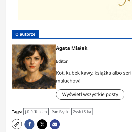
O autorze
Agata Miałek
Editor
Kot, kubek kawy, książka albo ser
maluchów!
Wyświetl wszystkie posty
Tags:
J.R.R. Tolkien
Pan Błysk
Zysk i S-ka