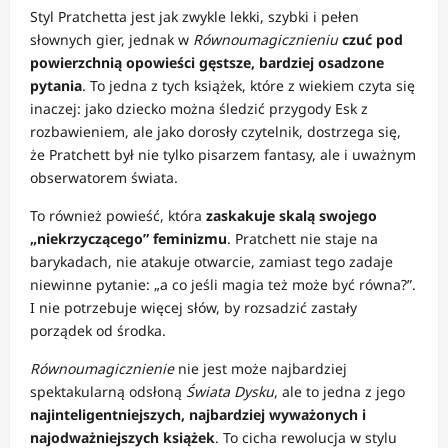
Styl Pratchetta jest jak zwykle lekki, szybki i pełen
słownych gier, jednak w
Równoumagicznieniu
czuć pod
powierzchnią opowieści gęstsze, bardziej osadzone
pytania
. To jedna z tych książek, które z wiekiem czyta się
inaczej: jako dziecko można śledzić przygody Esk z
rozbawieniem, ale jako dorosły czytelnik, dostrzega się,
że Pratchett był nie tylko pisarzem fantasy, ale i uważnym
obserwatorem świata.
To również powieść, która
zaskakuje skalą swojego
„niekrzyczącego” feminizmu
. Pratchett nie staje na
barykadach, nie atakuje otwarcie, zamiast tego zadaje
niewinne pytanie: „a co jeśli magia też może być równa?”.
I nie potrzebuje więcej słów, by rozsadzić zastały
porządek od środka.
Równoumagicznienie
nie jest może najbardziej
spektakularną odsłoną
Świata Dysku
, ale to jedna z jego
najinteligentniejszych, najbardziej wyważonych i
najodważniejszych książek
. To cicha rewolucja w stylu