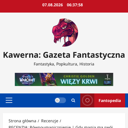
Przejdź
07.08.2026
06:38:00
do
treści
Kawerna: Gazeta Fantastyczna
Fantastyka, Popkultura, Historia
Fantopedia
Menu
główne
Strona główna
Recenzje
RECENZJA: Równoumagicznienie | Gdy magia ma swój