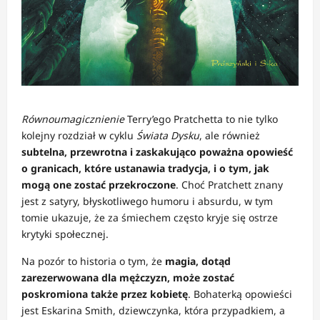
Równoumagicznienie
Terry’ego Pratchetta to nie tylko
kolejny rozdział w cyklu
Świata Dysku
, ale również
subtelna, przewrotna i zaskakująco poważna opowieść
o granicach, które ustanawia tradycja, i o tym, jak
mogą one zostać przekroczone
. Choć Pratchett znany
jest z satyry, błyskotliwego humoru i absurdu, w tym
tomie ukazuje, że za śmiechem często kryje się ostrze
krytyki społecznej.
Na pozór to historia o tym, że
magia, dotąd
zarezerwowana dla mężczyzn, może zostać
poskromiona także przez kobietę
. Bohaterką opowieści
jest Eskarina Smith, dziewczynka, która przypadkiem, a