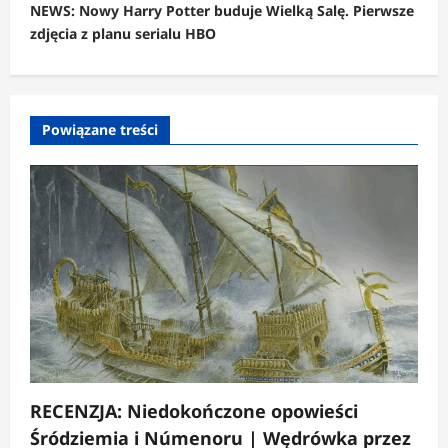
c
NEWS: Nowy Harry Potter buduje Wielką Salę. Pierwsze
zdjęcia z planu serialu HBO
z
w
p
Powiązane treści
i
s
y
RECENZJA: Niedokończone opowieści
Śródziemia i Númenoru | Wędrówka przez