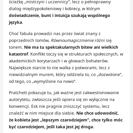
ścieżkę „mistrzyni i uczennicy”, lecz o pełnoprawny
dialog międzypokoleniowy i kobiecy, w którym
doświadczenie, bunt i intuicja szukają wspólnego
języka
.
Choć fabuła prowadzi nas przez świat znany z
poprzednich tomów,
Równoumagicznienie
różni się
tonem.
Nie ma tu spektakularnych bitew ani wielkich
katastrof
. Konflikt toczy się w strukturach społecznych, w
akademickich korytarzach i w głowach bohaterów.
Największe starcie to nie walka z potworami, lecz z
niewidzialnym murem, który oddziela to, co „dozwolone”,
od tego, co „wymyślone na nowo”.
Pratchett pokazuje tu, jak ważne jest zakwestionowanie
autorytetu, zwłaszcza jeśli opiera się on wyłącznie na
konwencji. Esk nie pragnie zniszczyć systemu, lecz
znaleźć w nim miejsce dla siebie.
Nie chce udowodnić,
że kobieta jest „lepszym czarodziejem”, chce tylko móc
być czarodziejem, jeśli taka jest jej droga
.