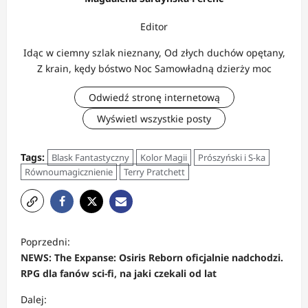
Editor
Idąc w ciemny szlak nieznany, Od złych duchów opętany,
Z krain, kędy bóstwo Noc Samowładną dzierży moc
Odwiedź stronę internetową
Wyświetl wszystkie posty
Tags:
Blask Fantastyczny
Kolor Magii
Prószyński i S-ka
Równoumagicznienie
Terry Pratchett
Z
Poprzedni:
o
NEWS: The Expanse: Osiris Reborn oficjalnie nadchodzi.
b
RPG dla fanów sci-fi, na jaki czekali od lat
a
Dalej: