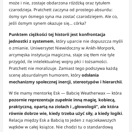
może i nie, zostaje obdarzona różdżką oraz tytułem
czarodzieja. Pratchett zaczyna od prostego absurdu:
ósmy syn ósmego syna ma zostać czarodziejem. Ale co,
jeśli ósmym synem okazuje się… córka?
Punktem ciężkości tej historii jest konfrontacja
jednostki z systemem
, który uparcie nie dopuszcza myśli
o zmianie. Uniwersytet Niewidoczny w Ankh-Morpork,
arcymęska instytucja magiczna, staje się tłem nie tyle
przygód, ile intelektualnej wojny płci i tożsamości.
Pratchett nie moralizuje. Zamiast tego podszywa każdą
scenę absurdalnym humorem, który
odsłania
mechanizmy społecznej inercji, stereotypów i hierarchii
.
W tle mamy mentorkę Esk — Babcię Weatherwax — która
pozornie reprezentuje zupełnie inną magię, kobiecą,
praktyczną, opartą na ziołach i „głowologii”, ale która
równie dobrze wie, kiedy trzeba użyć siły, a kiedy logiki
.
Relacja między Esk a Babcią to jeden z najciekawszych
wątków w całej książce. Nie chodzi tu o standardową