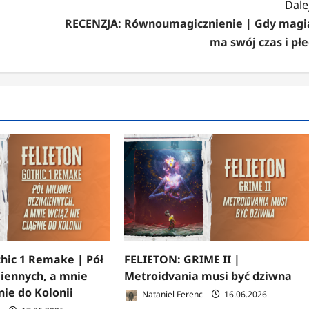
Dalej
RECENZJA: Równoumagicznienie | Gdy magi
ma swój czas i płe
hic 1 Remake | Pół
FELIETON: GRIME II |
iennych, a mnie
Metroidvania musi być dziwna
nie do Kolonii
Nataniel Ferenc
16.06.2026