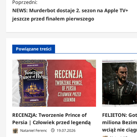
Z
Poprzedni:
NEWS: Murderbot dostaje 2. sezon na Apple TV+
o
jeszcze przed finałem pierwszego
b
a
c
Powiązane treści
z
w
p
i
s
y
RECENZJA: Tworzenie Prince of
FELIETON: Got
Persia | Człowiek przed legendą
miliona Bezim
wciąż nie ciąg
Nataniel Ferenc
19.07.2026