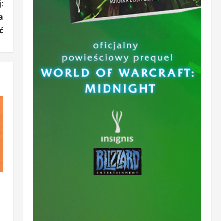
:
a
ć