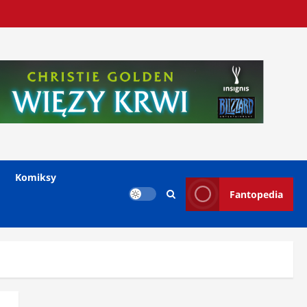
Komiksy
Fantopedia