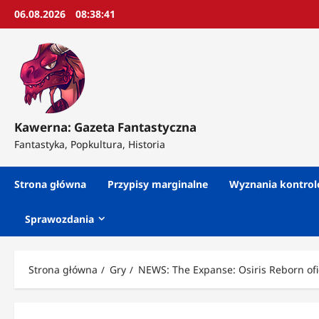
Przejdź
06.08.2026
08:38:43
do
treści
Kawerna: Gazeta Fantastyczna
Fantastyka, Popkultura, Historia
Strona główna
Przypisy marginalne
Wyznania kontro
Sprawozdania
Strona główna
Gry
NEWS: The Expanse: Osiris Reborn oficj