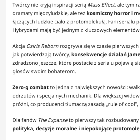
Twórcy nie kryją inspiracji serią
Mass Effect
, ale tym r
dramaty międzyludzkie, ale też
kosmiczny horror i m
łączących ludzkie ciało z protomolekułą. Fani serialu 
Hybrydami mają być jednym z kluczowych elementów
Akcja
Osiris Reborn
rozgrywa się w czasie pierwszych d
jak potwierdzają twórcy,
konsekwencje działań Jame
zdradzono jeszcze, które postacie z serialu pojawią s
głosów swoim bohaterom.
Zero-g combat
to jedna z największych nowości: wal
odrzutów i specjalnych mechanik. Dla większej widow
próżni, co producenci tłumaczą zasadą „rule of cool”
Dla fanów
The Expanse
to pierwszy tak rozbudowany p
polityka, decyzje moralne i niepokojące protomol