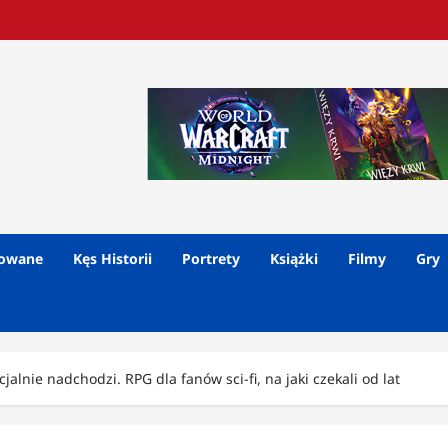
lowane
Kęs Historii
Portrety
Książki
Filmy
Gry
alnie nadchodzi. RPG dla fanów sci-fi, na jaki czekali od lat