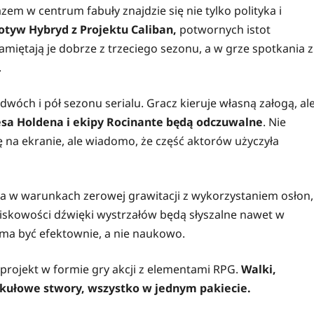
azem w centrum fabuły znajdzie się nie tylko polityka i
otyw Hybryd z Projektu Caliban,
potwornych istot
pamiętają je dobrze z trzeciego sezonu, a w grze spotkania z
.
wóch i pół sezonu serialu. Gracz kieruje własną załogą, ale
sa Holdena i ekipy Rocinante będą odczuwalne
. Nie
ię na ekranie, ale wiadomo, że część aktorów użyczyła
ka w warunkach zerowej grawitacji z wykorzystaniem osłon,
iskowości dźwięki wystrzałów będą słyszalne nawet w
, ma być efektownie, a nie naukowo.
rojekt w formie gry akcji z elementami RPG.
Walki,
ekułowe stwory, wszystko w jednym pakiecie.