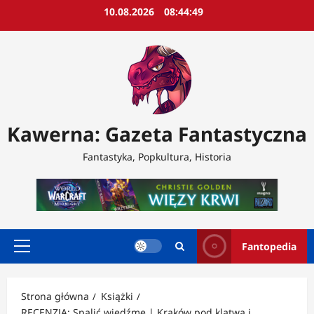
Przejdź
10.08.2026
08:44:51
do
treści
Kawerna: Gazeta Fantastyczna
Fantastyka, Popkultura, Historia
Fantopedia
Menu
główne
Strona główna
Książki
RECENZJA: Spalić wiedźmę | Kraków pod klątwą i