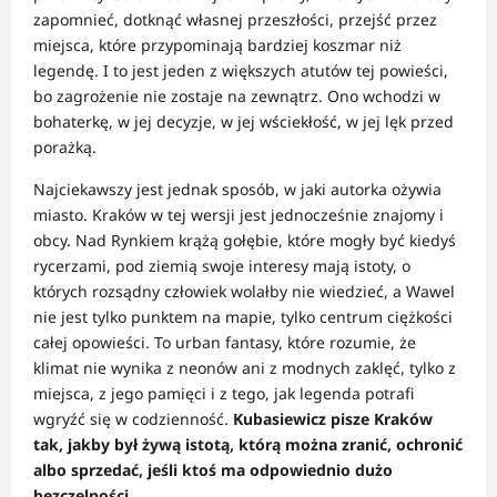
zapomnieć, dotknąć własnej przeszłości, przejść przez
miejsca, które przypominają bardziej koszmar niż
legendę. I to jest jeden z większych atutów tej powieści,
bo zagrożenie nie zostaje na zewnątrz. Ono wchodzi w
bohaterkę, w jej decyzje, w jej wściekłość, w jej lęk przed
porażką.
Najciekawszy jest jednak sposób, w jaki autorka ożywia
miasto. Kraków w tej wersji jest jednocześnie znajomy i
obcy. Nad Rynkiem krążą gołębie, które mogły być kiedyś
rycerzami, pod ziemią swoje interesy mają istoty, o
których rozsądny człowiek wolałby nie wiedzieć, a Wawel
nie jest tylko punktem na mapie, tylko centrum ciężkości
całej opowieści. To urban fantasy, które rozumie, że
klimat nie wynika z neonów ani z modnych zaklęć, tylko z
miejsca, z jego pamięci i z tego, jak legenda potrafi
wgryźć się w codzienność.
Kubasiewicz pisze Kraków
tak, jakby był żywą istotą, którą można zranić, ochronić
albo sprzedać, jeśli ktoś ma odpowiednio dużo
bezczelności.