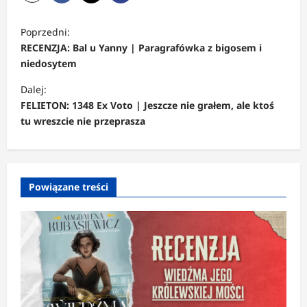
Z
Poprzedni:
o
RECENZJA: Bal u Yanny | Paragrafówka z bigosem i
b
niedosytem
a
Dalej:
c
FELIETON: 1348 Ex Voto | Jeszcze nie grałem, ale ktoś
tu wreszcie nie przeprasza
z
w
p
Powiązane treści
i
s
y