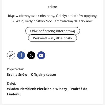
Editor
Idąc w ciemny szlak nieznany, Od złych duchów opętany,
Z krain, kędy bóstwo Noc Samowładną dzierży moc
Odwiedź stronę internetową
Wyświetl wszystkie posty
Z
Poprzedni:
o
Kraina Snów | Oficjalny teaser
b
Dalej:
a
Władca Pierścieni: Pierścienie Władzy | Podróż do
c
Lindonu
z