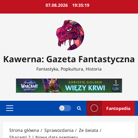
Przejdź
07.08.2026
19:35:21
do
treści
Kawerna: Gazeta Fantastyczna
Fantastyka, Popkultura, Historia
Fantopedia
Menu
główne
Strona główna
Sprawozdania
Ze świata
Shazam! 2 | Nowa data premiery