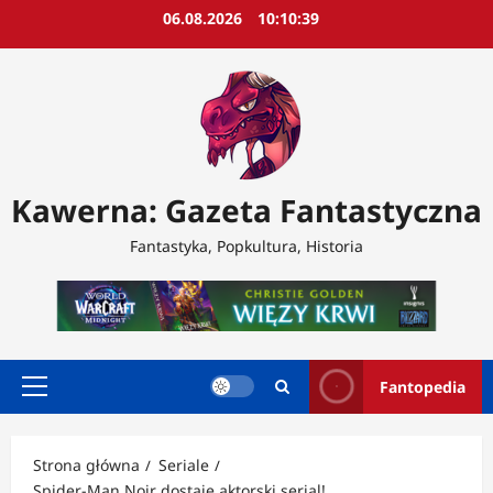
Przejdź
06.08.2026
10:10:41
do
treści
Kawerna: Gazeta Fantastyczna
Fantastyka, Popkultura, Historia
Fantopedia
Menu
główne
Strona główna
Seriale
Spider-Man Noir dostaje aktorski serial!