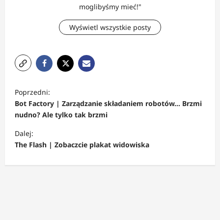
moglibyśmy mieć!"
Wyświetl wszystkie posty
Z
Poprzedni:
o
Bot Factory | Zarządzanie składaniem robotów… Brzmi
b
nudno? Ale tylko tak brzmi
a
Dalej:
c
The Flash | Zobaczcie plakat widowiska
z
w
p
i