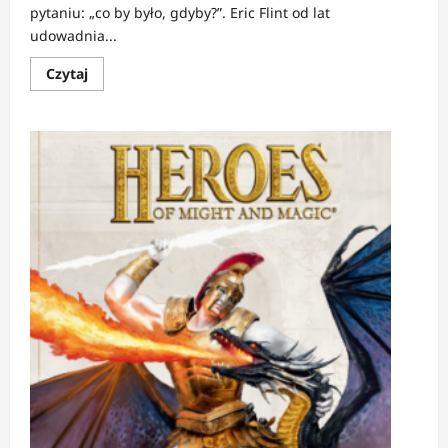
pytaniu: „co by było, gdyby?”. Eric Flint od lat
udowadnia...
Dowiedz
Czytaj
się
więcej
o
RECENZJA:
1635:
Front
Wschodni
|
Historia,
która
wymknęła
się
historii