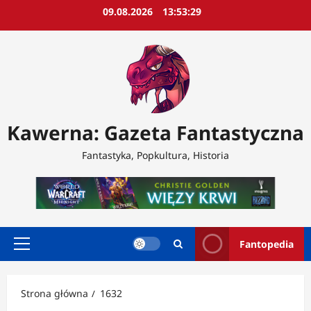
Przejdź
09.08.2026
13:53:31
do
treści
Kawerna: Gazeta Fantastyczna
Fantastyka, Popkultura, Historia
Fantopedia
Menu
główne
Strona główna
1632