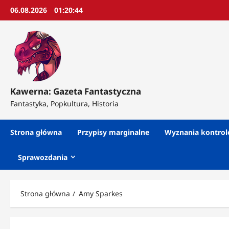
Przejdź
06.08.2026
01:20:46
do
treści
Kawerna: Gazeta Fantastyczna
Fantastyka, Popkultura, Historia
Strona główna
Przypisy marginalne
Wyznania kontro
Sprawozdania
Strona główna
Amy Sparkes