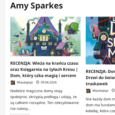
Amy Sparkes
RECENZJA: Wieża na krańcu czasu
oraz Księgarnia na tyłach Kresu |
RECENZJA: Dom
Dom, który czka magią i sercem
Drzwi do świa
Miautopsja
09.06.2026
truskawek
Niektóre magiczne domy stoją
Miautopsja
spokojnie, skrzypią podłogą i udają, że
Nie każdy dom m
są całkiem rozsądne. Ten zdecydowanie
dom ma fundamen
nie należy...
kołatkę, która cz