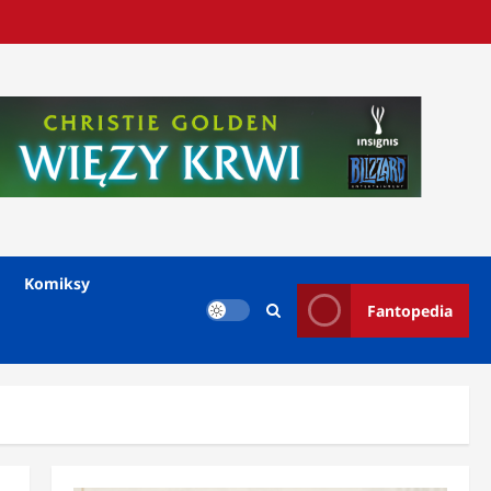
Komiksy
Fantopedia