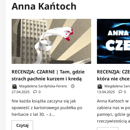
Anna Kańtoch
RECENZJA: CZARNE | Tam, gdzie
RECENZJA: CZE
strach pachnie kurzem i kredą
która nie chce
Magdalena Sardyńska-Ferenc
Magdalena Sar
27.04.2025
0
13.04.2025
0
Nie każda książka zaczyna się jak
Anna Kańtoch w 
opowieść z kartonowego pudełka po
zabiera nas w po
herbacie z lat 30. – z...
pamięci, gdzie g
rzeczywistością a
Dowiedz
Czytaj
się