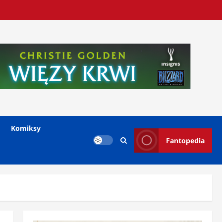
Komiksy
Fantopedia