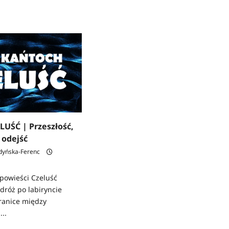
LUŚĆ | Przeszłość,
 odejść
dyńska-Ferenc
powieści Czeluść
dróż po labiryncie
ranice między
...