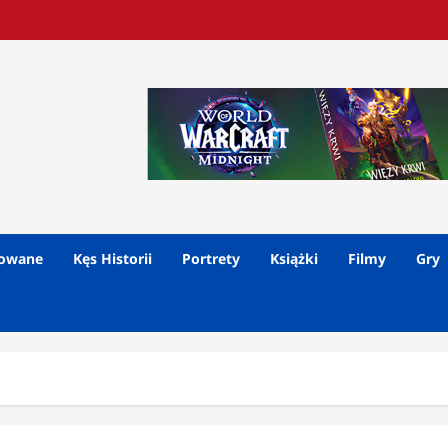
lowane
Kęs Historii
Portrety
Książki
Filmy
Gry