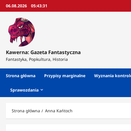
Przejdź
06.08.2026
05:43:33
do
treści
Kawerna: Gazeta Fantastyczna
Fantastyka, Popkultura, Historia
Strona główna
Przypisy marginalne
Wyznania kontro
Sprawozdania
Strona główna
Anna Kańtoch