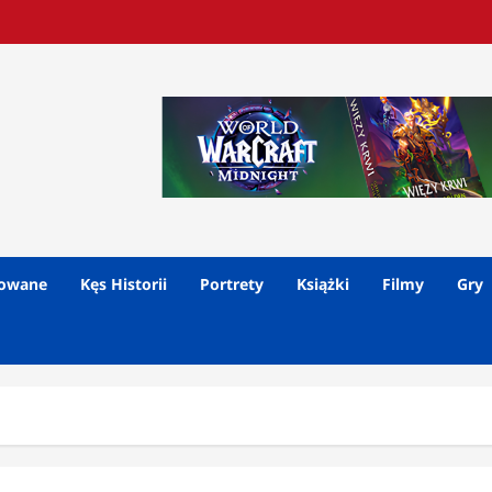
lowane
Kęs Historii
Portrety
Książki
Filmy
Gry