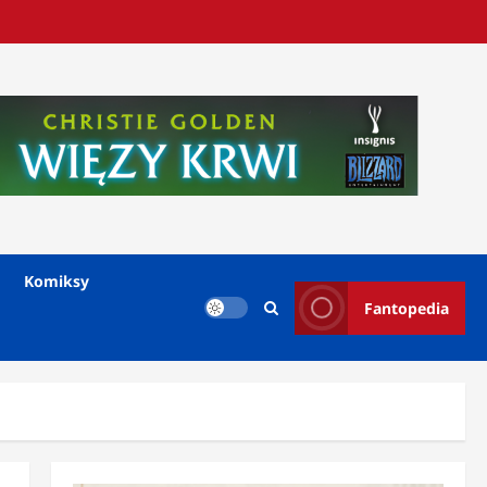
Komiksy
Fantopedia