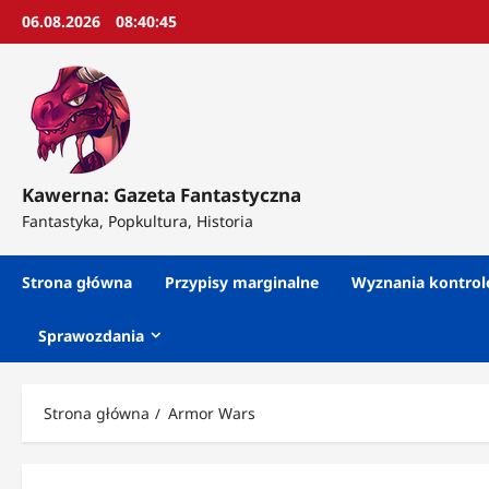
Przejdź
06.08.2026
08:40:47
do
treści
Kawerna: Gazeta Fantastyczna
Fantastyka, Popkultura, Historia
Strona główna
Przypisy marginalne
Wyznania kontro
Sprawozdania
Strona główna
Armor Wars