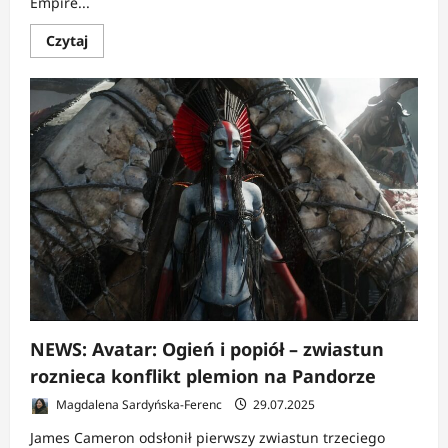
Empire...
Dowiedz
Czytaj
się
więcej
o
NEWS:
Cameron
z
planem
na
Avatar
4
i
5
NEWS: Avatar: Ogień i popiół – zwiastun
roznieca konflikt plemion na Pandorze
Magdalena Sardyńska-Ferenc
29.07.2025
James Cameron odsłonił pierwszy zwiastun trzeciego