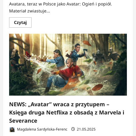
Avatara, teraz w Polsce jako Avatar: Ogień i popiół.
Materiał zwiastuje...
Dowiedz
Czytaj
się
więcej
o
NEWS:
Avatar:
Ogień
i
popiół
–
zwiastun
roznieca
konflikt
plemion
na
Pandorze
NEWS: „Avatar” wraca z przytupem –
Księga druga Netflixa z obsadą z Marvela i
Severance
Magdalena Sardyńska-Ferenc
21.05.2025