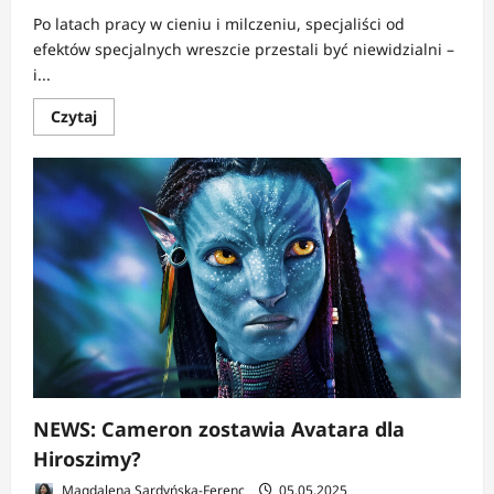
Po latach pracy w cieniu i milczeniu, specjaliści od
efektów specjalnych wreszcie przestali być niewidzialni –
i...
Dowiedz
Czytaj
się
więcej
o
NEWS:
VFX-
owcy
z
tarczą
–
Disney,
Marvel
i
Avatar
podpisują
przełomowe
kontrakty
z
IATSE
NEWS: Cameron zostawia Avatara dla
Hiroszimy?
Magdalena Sardyńska-Ferenc
05.05.2025