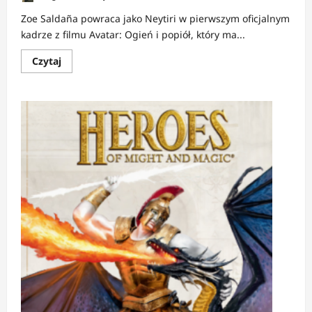
Zoe Saldaña powraca jako Neytiri w pierwszym oficjalnym
kadrze z filmu Avatar: Ogień i popiół, który ma...
Dowiedz
Czytaj
się
więcej
o
NEWS:
Pierwsze
zdjęcie
z
Avatar:
Ogień
i
popiół