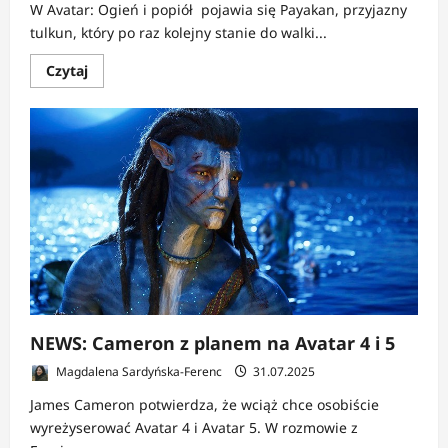
W Avatar: Ogień i popiół pojawia się Payakan, przyjazny
tulkun, który po raz kolejny stanie do walki...
Dowiedz
Czytaj
się
więcej
o
NEWS:
„Avatar:
Ogień
i
popiół
–
walka
Payakana
wraca,
a
Mick
Scoresby
wraca
po
zemstę
NEWS: Cameron z planem na Avatar 4 i 5
Magdalena Sardyńska-Ferenc
31.07.2025
James Cameron potwierdza, że wciąż chce osobiście
wyreżyserować Avatar 4 i Avatar 5. W rozmowie z