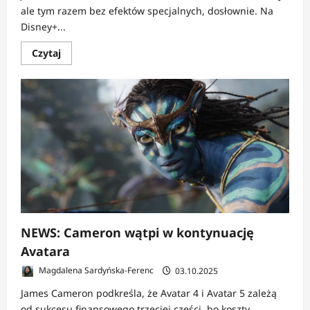
ale tym razem bez efektów specjalnych, dosłownie. Na
Disney+...
Dowiedz
Czytaj
się
więcej
o
NEWS:
Disney+
odkrywa
kulisy
Pandory
w
dokumencie
Fire
and
Water:
Making
the
Avatar
Films
NEWS: Cameron wątpi w kontynuację
Avatara
Magdalena Sardyńska-Ferenc
03.10.2025
James Cameron podkreśla, że Avatar 4 i Avatar 5 zależą
od sukcesu finansowego trzeciej części, bo koszty...