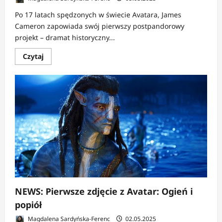
Po 17 latach spędzonych w świecie Avatara, James
Cameron zapowiada swój pierwszy postpandorowy
projekt – dramat historyczny...
Dowiedz
Czytaj
się
więcej
o
NEWS:
Cameron
zostawia
Avatara
dla
Hiroszimy?
NEWS: Pierwsze zdjęcie z Avatar: Ogień i
popiół
Magdalena Sardyńska-Ferenc
02.05.2025