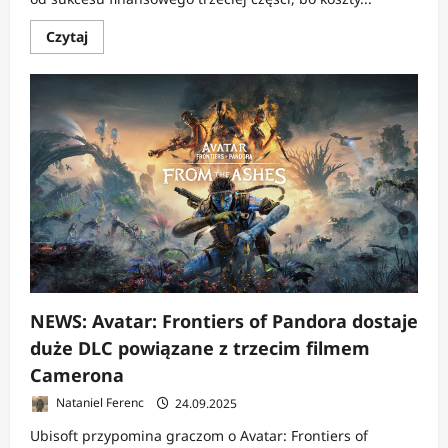
Dowiedz
Czytaj
się
więcej
o
NEWS:
Cameron
wątpi
w
kontynuację
Avatara
NEWS: Avatar: Frontiers of Pandora dostaje
duże DLC powiązane z trzecim filmem
Camerona
Nataniel Ferenc
24.09.2025
Ubisoft przypomina graczom o Avatar: Frontiers of