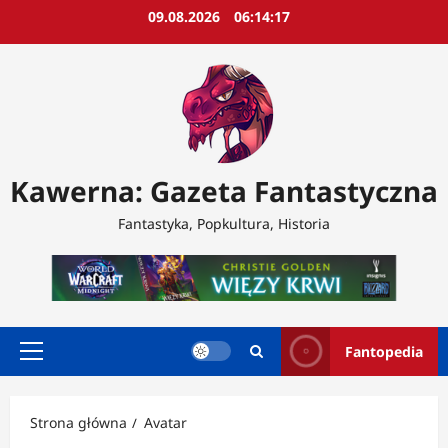
Przejdź
09.08.2026
06:14:19
do
treści
Kawerna: Gazeta Fantastyczna
Fantastyka, Popkultura, Historia
Fantopedia
Menu
główne
Strona główna
Avatar