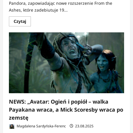
Pandora, zapowiadając nowe rozszerzenie From the
Ashes, które zadebiutuje 19...
Dowiedz
Czytaj
się
więcej
o
NEWS:
Avatar:
Frontiers
of
Pandora
dostaje
duże
DLC
powiązane
z
trzecim
filmem
Camerona
NEWS: „Avatar: Ogień i popiół – walka
Payakana wraca, a Mick Scoresby wraca po
zemstę
Magdalena Sardyńska-Ferenc
23.08.2025