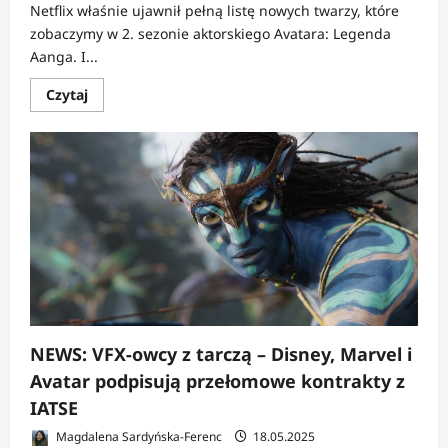
Netflix właśnie ujawnił pełną listę nowych twarzy, które
zobaczymy w 2. sezonie aktorskiego Avatara: Legenda
Aanga. I...
Dowiedz
Czytaj
się
więcej
o
NEWS:
„Avatar”
wraca
z
przytupem
–
Księga
druga
Netflixa
z
obsadą
z
Marvela
i
Severance
NEWS: VFX-owcy z tarczą – Disney, Marvel i
Avatar podpisują przełomowe kontrakty z
IATSE
Magdalena Sardyńska-Ferenc
18.05.2025