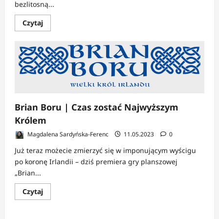
bezlitosną...
Dowiedz
Czytaj
się
więcej
o
Brian
Boru
|
Władca
może
być
jeden
Brian Boru | Czas zostać Najwyższym
Królem
Magdalena Sardyńska-Ferenc
11.05.2023
0
Już teraz możecie zmierzyć się w imponującym wyścigu
po koronę Irlandii – dziś premiera gry planszowej
„Brian...
Dowiedz
Czytaj
się
więcej
o
Brian