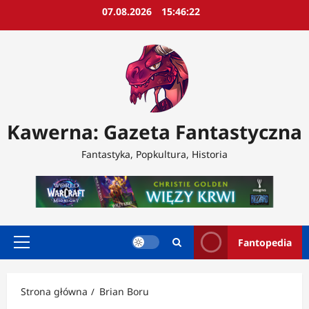
Przejdź
07.08.2026
15:46:24
do
treści
Kawerna: Gazeta Fantastyczna
Fantastyka, Popkultura, Historia
Fantopedia
Menu
główne
Strona główna
Brian Boru