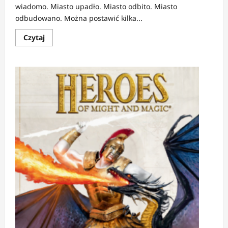
wiadomo. Miasto upadło. Miasto odbito. Miasto
odbudowano. Można postawić kilka...
Dowiedz
Czytaj
się
więcej
o
RECENZJA:
Brzask
|
Miasto
wraca
z
martwych,
ludzie
próbują
razem
z
nim