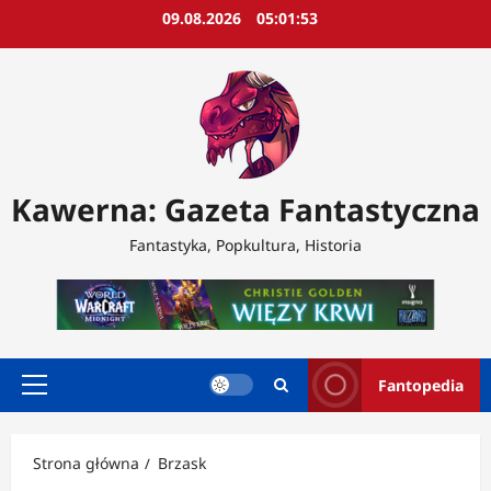
Przejdź
09.08.2026
05:01:54
do
treści
Kawerna: Gazeta Fantastyczna
Fantastyka, Popkultura, Historia
Fantopedia
Menu
główne
Strona główna
Brzask