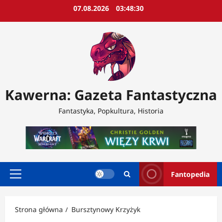
Przejdź
07.08.2026
03:48:32
do
treści
Kawerna: Gazeta Fantastyczna
Fantastyka, Popkultura, Historia
Fantopedia
Menu
główne
Strona główna
Bursztynowy Krzyżyk