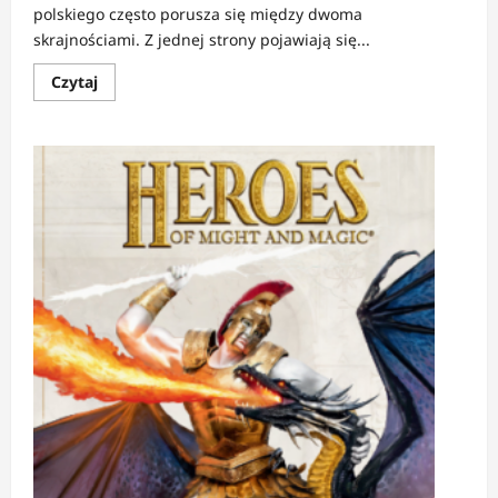
polskiego często porusza się między dwoma
skrajnościami. Z jednej strony pojawiają się...
Dowiedz
Czytaj
się
więcej
o
RECENZJA:
Na
piastowskiej
służbie
|
Opowieść
o
świecie,
który
dopiero
się
rodzi