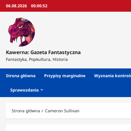
Przejdź
06.08.2026
00:00:54
do
treści
Kawerna: Gazeta Fantastyczna
Fantastyka, Popkultura, Historia
Strona główna
Przypisy marginalne
Wyznania kontro
Sprawozdania
Strona główna
Cameron Sullivan