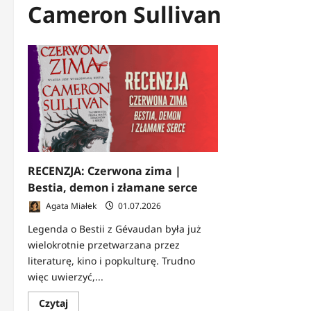
Cameron Sullivan
RECENZJA: Czerwona zima |
Bestia, demon i złamane serce
Agata Miałek
01.07.2026
Legenda o Bestii z Gévaudan była już
wielokrotnie przetwarzana przez
literaturę, kino i popkulturę. Trudno
więc uwierzyć,...
Dowiedz
Czytaj