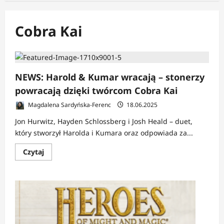
Cobra Kai
NEWS: Harold & Kumar wracają – stonerzy
powracają dzięki twórcom Cobra Kai
Magdalena Sardyńska-Ferenc
18.06.2025
Jon Hurwitz, Hayden Schlossberg i Josh Heald – duet,
który stworzył Harolda i Kumara oraz odpowiada za...
Dowiedz
Czytaj
się
więcej
o
NEWS:
Harold
&
Kumar
wracają
–
stonerzy