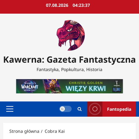
Przejdź
07.08.2026
04:23:38
do
treści
Kawerna: Gazeta Fantastyczna
Fantastyka, Popkultura, Historia
Fantopedia
Menu
główne
Strona główna
Cobra Kai