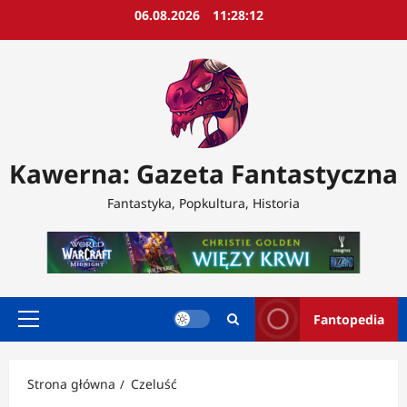
Przejdź
06.08.2026
11:28:14
do
treści
Kawerna: Gazeta Fantastyczna
Fantastyka, Popkultura, Historia
Fantopedia
Menu
główne
Strona główna
Czeluść