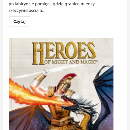
po labiryncie pamięci, gdzie granice między
rzeczywistością a...
Dowiedz
Czytaj
się
więcej
o
RECENZJA:
CZELUŚĆ
|
Przeszłość,
która
nie
chce
odejść