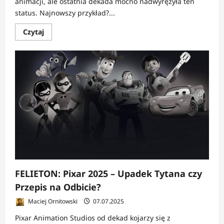
animacji, ale ostatnia dekada mocno nadwyrężyła ten
status. Najnowszy przykład?...
Dowiedz
Czytaj
się
więcej
o
NEWS:
Elio
–
kinowa
klapa,
streamingowy
hit
na
Disney+
FELIETON: Pixar 2025 – Upadek Tytana czy
Przepis na Odbicie?
Maciej Ornitowski
07.07.2025
Pixar Animation Studios od dekad kojarzy się z