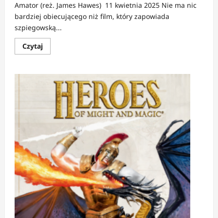
Amator (reż. James Hawes) 11 kwietnia 2025 Nie ma nic
bardziej obiecującego niż film, który zapowiada
szpiegowską...
Dowiedz
Czytaj
się
więcej
o
Najciekawsze
premiery
kinowe
Q2
2025,
na
które
naprawdę
warto
czekać