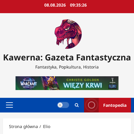
Przejdź
08.08.2026
09:35:28
do
treści
Kawerna: Gazeta Fantastyczna
Fantastyka, Popkultura, Historia
Fantopedia
Menu
główne
Strona główna
Elio