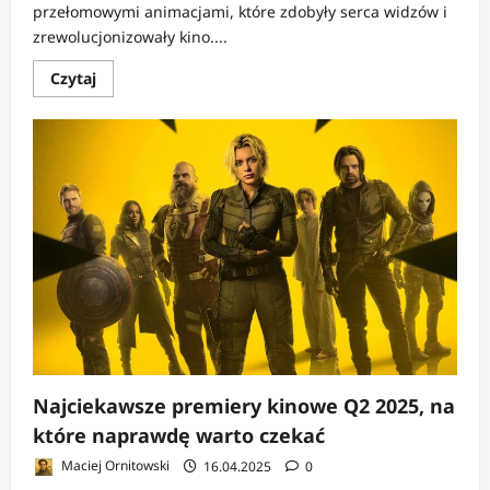
przełomowymi animacjami, które zdobyły serca widzów i
zrewolucjonizowały kino....
Dowiedz
Czytaj
się
więcej
o
FELIETON:
Pixar
2025
–
Upadek
Tytana
czy
Przepis
na
Odbicie?
Najciekawsze premiery kinowe Q2 2025, na
które naprawdę warto czekać
Maciej Ornitowski
16.04.2025
0