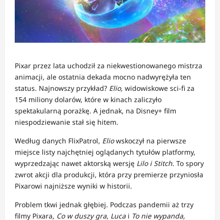
Pixar przez lata uchodził za niekwestionowanego mistrza
animacji, ale ostatnia dekada mocno nadwyrężyła ten
status. Najnowszy przykład?
Elio,
widowiskowe sci-fi za
154 miliony dolarów, które w kinach zaliczyło
spektakularną porażkę. A jednak, na Disney+ film
niespodziewanie stał się hitem.
Według danych FlixPatrol,
Elio
wskoczył na pierwsze
miejsce listy najchętniej oglądanych tytułów platformy,
wyprzedzając nawet aktorską wersję
Lilo i Stitch
. To spory
zwrot akcji dla produkcji, która przy premierze przyniosła
Pixarowi najniższe wyniki w historii.
Problem tkwi jednak głębiej. Podczas pandemii aż trzy
filmy Pixara
,
Co w duszy gra
,
Luca
i
To nie wypanda,