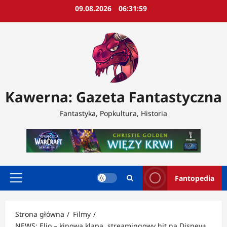
Przejdź
09.08.2026
06:32:01
do
treści
Kawerna: Gazeta Fantastyczna
Fantastyka, Popkultura, Historia
Fantopedia
Menu
główne
Strona główna
Filmy
NEWS: Elio – kinowa klapa, streamingowy hit na Disney+