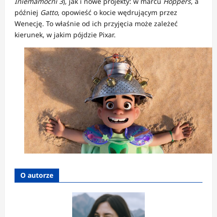
Iniemamocni 3
), jak i nowe projekty: w marcu
Hoppers
, a
później
Gatto
, opowieść o kocie wędrującym przez
Wenecję. To właśnie od ich przyjęcia może zależeć
kierunek, w jakim pójdzie Pixar.
O autorze