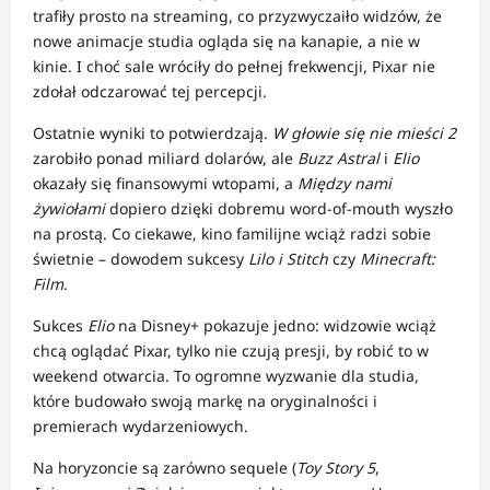
trafiły prosto na streaming, co przyzwyczaiło widzów, że
nowe animacje studia ogląda się na kanapie, a nie w
kinie. I choć sale wróciły do pełnej frekwencji, Pixar nie
zdołał odczarować tej percepcji.
Ostatnie wyniki to potwierdzają.
W głowie się nie mieści
2
zarobiło ponad miliard dolarów, ale
Buzz Astral
i
Elio
okazały się finansowymi wtopami, a
Między nami
żywiołami
dopiero dzięki dobremu word-of-mouth wyszło
na prostą. Co ciekawe, kino familijne wciąż radzi sobie
świetnie – dowodem sukcesy
Lilo i Stitch
czy
Minecraft:
Film
.
Sukces
Elio
na Disney+ pokazuje jedno: widzowie wciąż
chcą oglądać Pixar, tylko nie czują presji, by robić to w
weekend otwarcia. To ogromne wyzwanie dla studia,
które budowało swoją markę na oryginalności i
premierach wydarzeniowych.
Na horyzoncie są zarówno sequele (
Toy Story 5
,