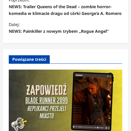
o
NEWS: Trailer Queens of the Dead – zombie horror-
b
komedia w klimacie dragu od córki George’a A. Romero
a
Dalej:
c
NEWS: Painkiller z nowym trybem „Rogue Angel”
z
w
p
Powiązane treści
i
s
y