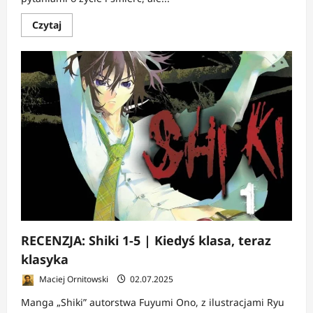
Dowiedz
Czytaj
się
więcej
o
RECENZJA:
Shiki
tomy
6–
11
|
Gdy
mrok
wygrywa
z
rozsądkiem
RECENZJA: Shiki 1-5 | Kiedyś klasa, teraz
klasyka
Maciej Ornitowski
02.07.2025
Manga „Shiki” autorstwa Fuyumi Ono, z ilustracjami Ryu