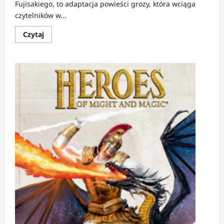
Fujisakiego, to adaptacja powieści grozy, która wciąga
czytelników w...
Dowiedz
Czytaj
się
więcej
o
RECENZJA:
Shiki
1-
5
|
Kiedyś
klasa,
teraz
klasyka