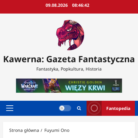
Przejdź
09.08.2026
08:46:44
do
treści
Kawerna: Gazeta Fantastyczna
Fantastyka, Popkultura, Historia
Fantopedia
Menu
główne
Strona główna
Fuyumi Ono