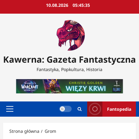
Przejdź
10.08.2026
05:45:37
do
treści
Kawerna: Gazeta Fantastyczna
Fantastyka, Popkultura, Historia
Fantopedia
Menu
główne
Strona główna
Grom