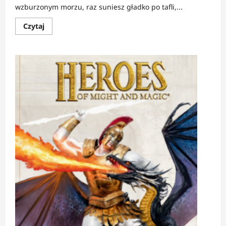
wzburzonym morzu, raz suniesz gładko po tafli,...
Dowiedz
Czytaj
się
więcej
o
RECENZJA:
Grom
|
Burza,
która
nie
odpuszcza