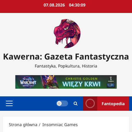
Przejdź
07.08.2026
04:30:11
do
treści
Kawerna: Gazeta Fantastyczna
Fantastyka, Popkultura, Historia
Fantopedia
Menu
główne
Strona główna
Insomniac Games