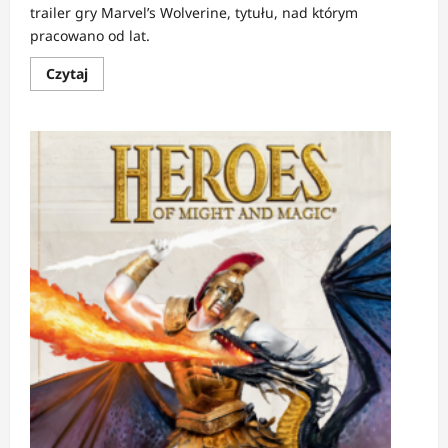
trailer gry Marvel’s Wolverine, tytułu, nad którym
pracowano od lat.
Dowiedz
Czytaj
się
więcej
o
NEWS:
Zwiastun
“Marvel’s
Wolverine”
od
Insomniac
Games
ujawniony