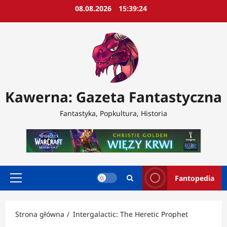
Przejdź
08.08.2026
15:39:26
do
treści
Kawerna: Gazeta Fantastyczna
Fantastyka, Popkultura, Historia
Fantopedia
Menu
główne
Strona główna
Intergalactic: The Heretic Prophet