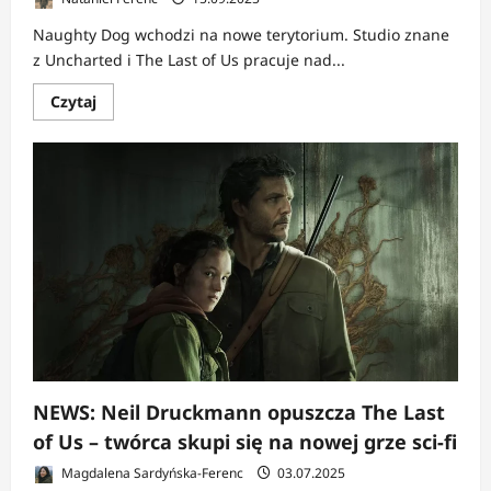
Naughty Dog wchodzi na nowe terytorium. Studio znane
z Uncharted i The Last of Us pracuje nad...
Dowiedz
Czytaj
się
więcej
o
NEWS:
Intergalactic
The
Heretic
Prophet
to
najbardziej
ambitna
gra
Naughty
Dog
NEWS: Neil Druckmann opuszcza The Last
of Us – twórca skupi się na nowej grze sci-fi
Magdalena Sardyńska-Ferenc
03.07.2025