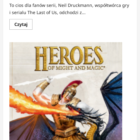
To cios dla fanów serii, Neil Druckmann, współtwórca gry
i serialu The Last of Us, odchodzi z...
Dowiedz
Czytaj
się
więcej
o
NEWS:
Neil
Druckmann
opuszcza
The
Last
of
Us
–
twórca
skupi
się
na
nowej
grze
sci-
fi