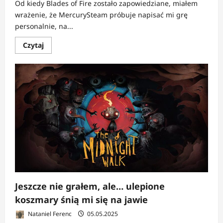
Od kiedy Blades of Fire zostało zapowiedziane, miałem
wrażenie, że MercurySteam próbuje napisać mi grę
personalnie, na...
Dowiedz
Czytaj
się
więcej
o
FELIETON:
Jeszcze
nie
grałem,
ale…
chcę
nazwać
swój
miecz
„Rozczarowanie
królowej”
Jeszcze nie grałem, ale… ulepione
koszmary śnią mi się na jawie
Nataniel Ferenc
05.05.2025