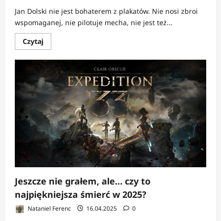
Jan Dolski nie jest bohaterem z plakatów. Nie nosi zbroi
wspomaganej, nie pilotuje mecha, nie jest też...
Dowiedz
Czytaj
się
więcej
o
Jeszcze
nie
grałem,
ale…
klonuję
tylko
problemy
Jeszcze nie grałem, ale… czy to
najpiękniejsza śmierć w 2025?
Nataniel Ferenc
16.04.2025
0