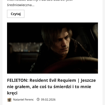
średniowieczna...
Dowiedz
Czytaj
się
więcej
o
FELIETON:
1348
Ex
Voto
|
Jeszcze
nie
grałem,
ale
ktoś
tu
wreszcie
nie
przeprasza
FELIETON: Resident Evil Requiem | Jeszcze
nie grałem, ale coś tu śmierdzi i to mnie
kręci
Nataniel Ferenc
09.02.2026