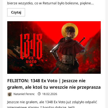
bierze wszystko, co w Returnal było bolesne, piękne...
Dowiedz
Czytaj
się
więcej
o
FELIETON:
Saros
|
Jeszcze
nie
grałem,
ale
Housemarque
znowu
grzebie
w
śmierci
FELIETON: 1348 Ex Voto | Jeszcze nie
grałem, ale ktoś tu wreszcie nie przeprasza
Nataniel Ferenc
18.02.2026
Jeszcze nie grałem, ale 1348 Ex Voto już zdążyło odpalić
internetowe alarmy. I bardzo dobrze. Jeśli