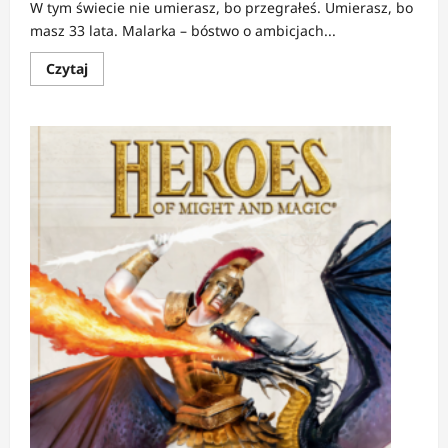
W tym świecie nie umierasz, bo przegrałeś. Umierasz, bo
masz 33 lata. Malarka – bóstwo o ambicjach...
Dowiedz
Czytaj
się
więcej
o
Jeszcze
nie
grałem,
ale…
czy
to
najpiękniejsza
śmierć
w
2025?