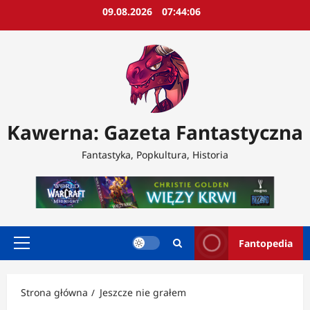
Przejdź
09.08.2026
07:44:09
do
treści
Kawerna: Gazeta Fantastyczna
Fantastyka, Popkultura, Historia
Fantopedia
Menu
główne
Strona główna
Jeszcze nie grałem