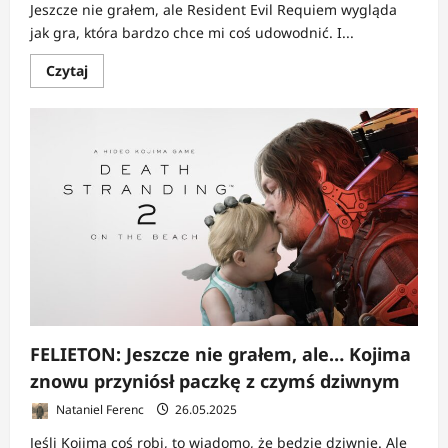
Jeszcze nie grałem, ale Resident Evil Requiem wygląda
jak gra, która bardzo chce mi coś udowodnić. I...
Dowiedz
Czytaj
się
więcej
o
FELIETON:
Resident
Evil
Requiem
|
Jeszcze
nie
grałem,
ale
coś
tu
śmierdzi
i
to
mnie
kręci
FELIETON: Jeszcze nie grałem, ale… Kojima
znowu przyniósł paczkę z czymś dziwnym
Nataniel Ferenc
26.05.2025
Jeśli Kojima coś robi, to wiadomo, że będzie dziwnie. Ale