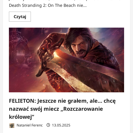
Death Stranding 2: On The Beach nie...
Dowiedz
Czytaj
się
więcej
o
FELIETON:
Jeszcze
nie
grałem,
ale…
Kojima
znowu
przyniósł
paczkę
z
czymś
dziwnym
FELIETON: Jeszcze nie grałem, ale… chcę
nazwać swój miecz „Rozczarowanie
królowej”
Nataniel Ferenc
13.05.2025