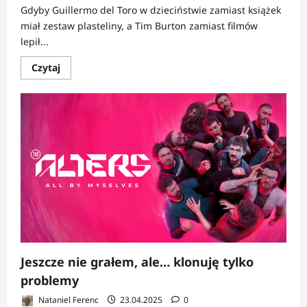
Gdyby Guillermo del Toro w dzieciństwie zamiast książek
miał zestaw plasteliny, a Tim Burton zamiast filmów
lepił...
Dowiedz
Czytaj
się
więcej
o
Jeszcze
nie
grałem,
ale…
ulepione
koszmary
śnią
mi
się
na
jawie
Jeszcze nie grałem, ale… klonuję tylko
problemy
Nataniel Ferenc
23.04.2025
0