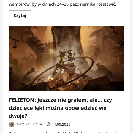
wampirów, by w dniach 24–26 października rozstawić...
Dowiedz
Czytaj
się
więcej
o
NEWS:
Bandai
Namco
odpala
demoniczny
hype
na
PGA
FELIETON: Jeszcze nie grałem, ale… czy
dziecięce lęki można opowiedzieć we
dwoje?
Nataniel Ferenc
11.09.2025