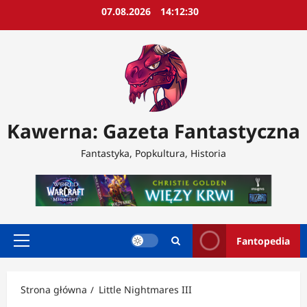
Przejdź
07.08.2026
14:12:32
do
treści
Kawerna: Gazeta Fantastyczna
Fantastyka, Popkultura, Historia
Fantopedia
Menu
główne
Strona główna
Little Nightmares III