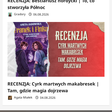
RECENZJA: Bestiariusz nordycki | To, co
stworzyła Północ
Gradory
06.08.2026
RECENZJA: Cyrk martwych makabresek |
Tam, gdzie magia dojrzewa
Agata Miałek
04.08.2026