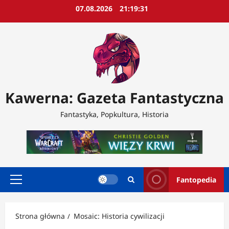
Przejdź
07.08.2026
21:19:33
do
treści
Kawerna: Gazeta Fantastyczna
Fantastyka, Popkultura, Historia
Fantopedia
Menu
główne
Strona główna
Mosaic: Historia cywilizacji