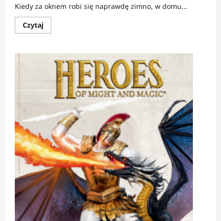
Kiedy za oknem robi się naprawdę zimno, w domu...
Dowiedz
Czytaj
się
więcej
o
RECENZJA:
Na
ratunek
Gwiazdce
|
Baśń,
która
świeci
w
ciemności