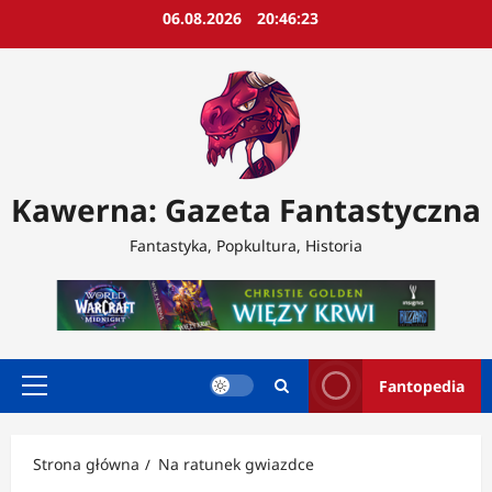
Przejdź
06.08.2026
20:46:25
do
treści
Kawerna: Gazeta Fantastyczna
Fantastyka, Popkultura, Historia
Fantopedia
Menu
główne
Strona główna
Na ratunek gwiazdce