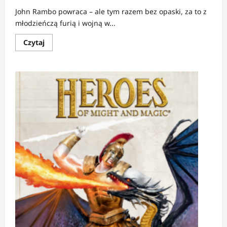
John Rambo powraca – ale tym razem bez opaski, za to z
młodzieńczą furią i wojną w...
Dowiedz
Czytaj
się
więcej
o
NEWS:
Młody
Rambo
nadchodzi
–
prequel
z
reżyserem
Sisu