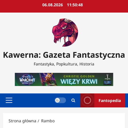
Przejdź
06.08.2026
11:50:50
do
treści
Kawerna: Gazeta Fantastyczna
Fantastyka, Popkultura, Historia
Fantopedia
Menu
główne
Strona główna
Rambo