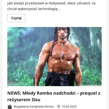
jaki kiedyś przedstawił w Hollywood. Aktor zdradził, że
chciał wykorzystać technologię...
Dowiedz
Czytaj
się
więcej
o
NEWS:
Sylvester
Stallone
chciał
zagrać
18-
letniego
Rambo
NEWS: Młody Rambo nadchodzi – prequel z
reżyserem Sisu
Magdalena Sardyńska-Ferenc
15.05.2025