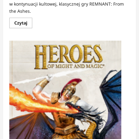
w kontynuacji kultowej, klasycznej gry REMNANT: From
the Ashes.
Dowiedz
Czytaj
się
więcej
o
REMNANT
II
|
Już
dostępny
na
PC,
PlayStation
5
i
Xbox
Series
X|S