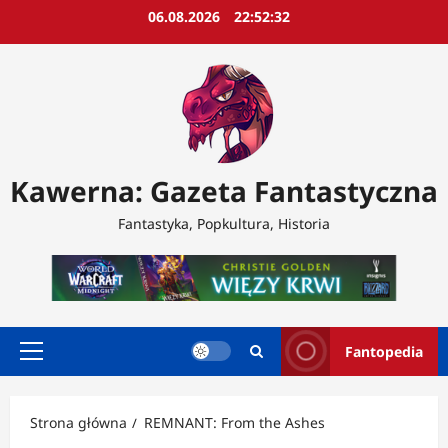
Przejdź
06.08.2026
22:52:34
do
treści
Kawerna: Gazeta Fantastyczna
Fantastyka, Popkultura, Historia
Fantopedia
Menu
główne
Strona główna
REMNANT: From the Ashes