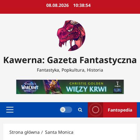
Przejdź
08.08.2026
10:38:56
do
treści
Kawerna: Gazeta Fantastyczna
Fantastyka, Popkultura, Historia
Fantopedia
Menu
główne
Strona główna
Santa Monica