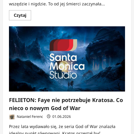
wszędzie i nigdzie. To od jej śmierci zaczynała...
Dowiedz
Czytaj
się
więcej
o
FANTOPEDIA:
Kim
jest
Laufey?
Wszystko,
co
wiemy
o
nowej
bohaterce
God
of
War
FELIETON: Faye nie potrzebuje Kratosa. Co
nieco o nowym God of War
Nataniel Ferenc
01.06.2026
Przez lata wydawało się, że seria God of War znalazła
idealny punkt równowagi. Kratos przestał być