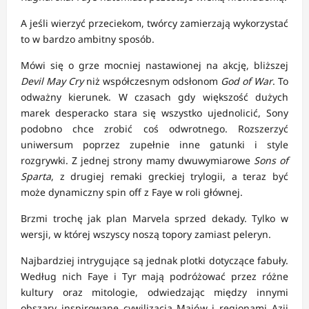
A jeśli wierzyć przeciekom, twórcy zamierzają wykorzystać
to w bardzo ambitny sposób.
Mówi się o grze mocniej nastawionej na akcję, bliższej
Devil May Cry
niż współczesnym odsłonom
God of War
. To
odważny kierunek. W czasach gdy większość dużych
marek desperacko stara się wszystko ujednolicić, Sony
podobno chce zrobić coś odwrotnego. Rozszerzyć
uniwersum poprzez zupełnie inne gatunki i style
rozgrywki. Z jednej strony mamy dwuwymiarowe
Sons of
Sparta
, z drugiej remaki greckiej trylogii, a teraz być
może dynamiczny spin off z Faye w roli głównej.
Brzmi trochę jak plan Marvela sprzed dekady. Tylko w
wersji, w której wszyscy noszą topory zamiast peleryn.
Najbardziej intrygujące są jednak plotki dotyczące fabuły.
Według nich Faye i Tyr mają podróżować przez różne
kultury oraz mitologie, odwiedzając między innymi
obszary inspirowane cywilizacją Majów i regionami Azji