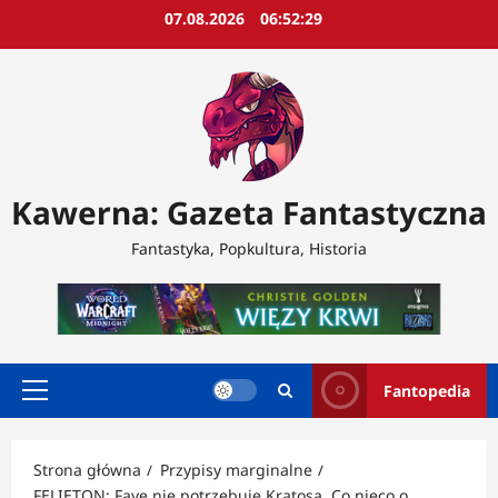
Przejdź
07.08.2026
06:52:31
do
treści
Kawerna: Gazeta Fantastyczna
Fantastyka, Popkultura, Historia
Fantopedia
Menu
główne
Strona główna
Przypisy marginalne
FELIETON: Faye nie potrzebuje Kratosa. Co nieco o