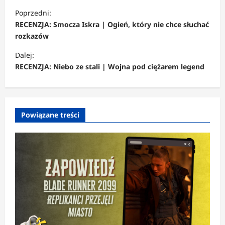
Z
Poprzedni:
o
RECENZJA: Smocza Iskra | Ogień, który nie chce słuchać
b
rozkazów
a
Dalej:
c
RECENZJA: Niebo ze stali | Wojna pod ciężarem legend
z
w
p
Powiązane treści
i
s
y