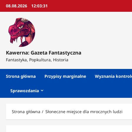
Przejdź
08.08.2026
12:03:33
do
treści
Kawerna: Gazeta Fantastyczna
Fantastyka, Popkultura, Historia
Strona główna
Przypisy marginalne
Wyznania kontro
Sprawozdania
Strona główna
Słoneczne miejsce dla mrocznych ludzi