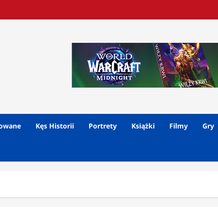
lowane
Kęs Historii
Portrety
Książki
Filmy
Gry