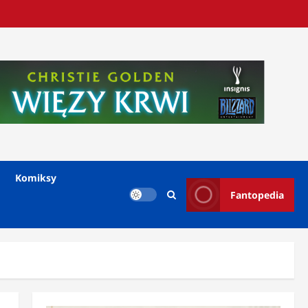
Komiksy
Fantopedia