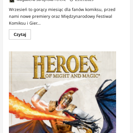
Wrzesień to gorący miesiąc dla fanów komiksu, przed
nami nowe premiery oraz Międzynarodowy Festiwal
Komiksu i Gier...
Dowiedz
Czytaj
się
więcej
o
NEWS:
Ostatnie
chwile
przedsprzedaży
i
premiery
Lost
In
Time
na
wrzesień