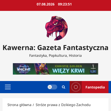
Przejdź
07.08.2026
09:23:52
do
treści
Kawerna: Gazeta Fantastyczna
Fantastyka, Popkultura, Historia
Fantopedia
Menu
główne
Strona główna
Stróże prawa z Dzikiego Zachodu