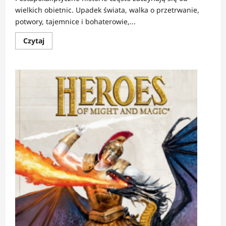
wielkich obietnic. Upadek świata, walka o przetrwanie,
potwory, tajemnice i bohaterowie,...
Dowiedz
Czytaj
się
więcej
o
RECENZJA:
Serafin
Dni
Ostatnich
6-
10
|
Wojna,
rodzina
i
koniec
niewinności