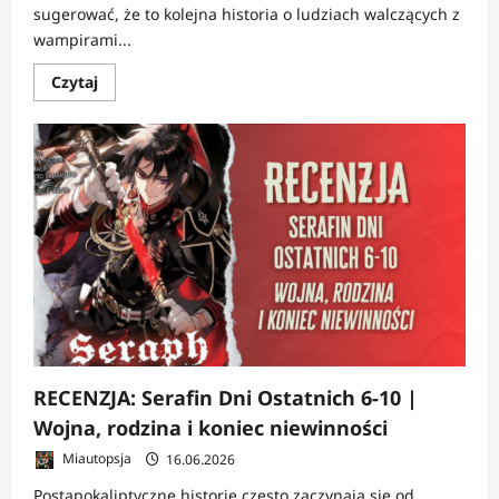
sugerować, że to kolejna historia o ludziach walczących z
wampirami...
Dowiedz
Czytaj
się
więcej
o
RECENZJA:
Serafin
Dni
Ostatnich
11-
15
|
Wojna
pełna
iluzji
RECENZJA: Serafin Dni Ostatnich 6-10 |
Wojna, rodzina i koniec niewinności
Miautopsja
16.06.2026
Postapokaliptyczne historie często zaczynają się od