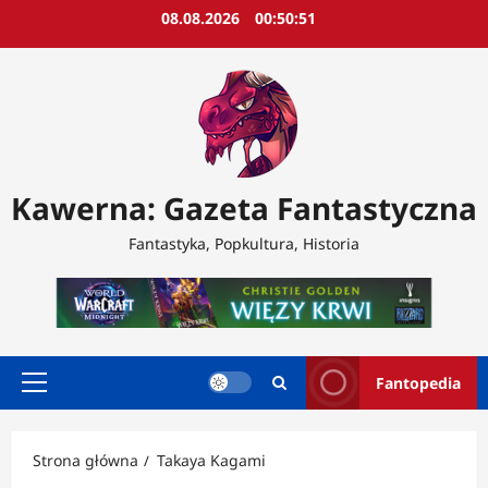
Przejdź
08.08.2026
00:50:53
do
treści
Kawerna: Gazeta Fantastyczna
Fantastyka, Popkultura, Historia
Fantopedia
Menu
główne
Strona główna
Takaya Kagami