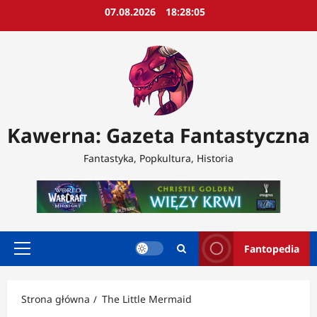
Przejdź
07.08.2026
18:28:07
do
treści
Kawerna: Gazeta Fantastyczna
Fantastyka, Popkultura, Historia
Fantopedia
Menu
główne
Strona główna
The Little Mermaid